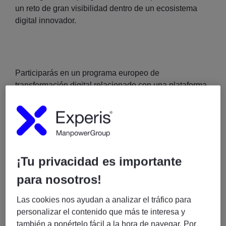
un reto de gran visibilidad dentro de un ecosistema
digital innovador.
Participarás en un programa europeo de
transformación digital relacionado con una plataforma
de eCommerce y un ecosistema conectado de última
generación, trabajando con equipos globales y
mercados locales para impulsar su crecimiento.
¡Tu privacidad es importante
Lo que encontrarás en esta posición
para nosotros!
Las cookies nos ayudan a analizar el tráfico para
✅
Proyecto estratégico a nivel europeo
personalizar el contenido que más te interesa y
también a ponértelo fácil a la hora de navegar. Por