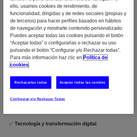
Liderarás el despliegue de una plataforma digital
ello, usamos cookies de rendimiento, de
presente en múltiples países, con un impacto directo
funcionalidad, dirigidas y de redes sociales (propias y
en la evolución del negocio y la experiencia de cliente.
de terceros) para hacer perfiles basados en hábitos
de navegación y mostrarte contenido personalizado.
✅
Visión end-to-end del proyecto
Puedes aceptar todas las cookies pulsando el botón
“Aceptar todas” o configurarlas o rechazar su uso
Gestionarás todas las fases del ciclo de vida del
pulsando el botón “Configurar y/o Rechazar todas”.
proyecto, desde la planificación hasta el lanzamiento y
Para más información haz clic en
Política de
la fase de estabilización (hypercare).
cookies
.
✅
Entorno internacional
Rechazarlas todas
Aceptar todas las cookies
Colaborarás con equipos globales, stakeholders de
Configurar y/o Rechazar Todas
distintos países y proveedores especializados,
desarrollando una visión transversal del negocio.
✅
Tecnología y transformación digital