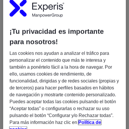
¡Tu privacidad es importante
para nosotros!
Funciones
Las cookies nos ayudan a analizar el tráfico para
Gestión y resolución de incidencias mediante
personalizar el contenido que más te interesa y
ServiceNow
.
también a ponértelo fácil a la hora de navegar. Por
Monitorización de sistemas con
Dynatrace
,
ello, usamos cookies de rendimiento, de
creación de dashboards y alertas.
funcionalidad, dirigidas y de redes sociales (propias y
Administración y mantenimiento básico de
de terceros) para hacer perfiles basados en hábitos
entornos
Kubernetes
.
de navegación y mostrarte contenido personalizado.
Despliegue y gestión de aplicaciones
Puedes aceptar todas las cookies pulsando el botón
contenerizadas utilizando
Kubectl
y
Helm
.
“Aceptar todas” o configurarlas o rechazar su uso
pulsando el botón “Configurar y/o Rechazar todas”.
Análisis de causa raíz y colaboración con
Para más información haz clic en
Política de
equipos internacionales para la resolución de