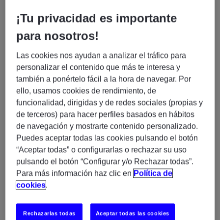
Experis, somos una compañía especializada en servicios
¡Tu privacidad es importante
profesionales y gestión de proyectos IT asociados a
para nosotros!
nuestras 3 prácticas: Business Transformation, Cloud &
Infrastructure y Enterprise Applications. En la actualidad
Las cookies nos ayudan a analizar el tráfico para
combinamos nuestras soluciones tecnológicas con las
personalizar el contenido que más te interesa y
habilidades más demandadas del mercado. Además,
también a ponértelo fácil a la hora de navegar. Por
ello, usamos cookies de rendimiento, de
proporcionamos formación especializada asociada a las
funcionalidad, dirigidas y de redes sociales (propias y
líneas de servicio antes mencionadas. Contamos con una
de terceros) para hacer perfiles basados en hábitos
plantilla de más de 1.800 profesionales especializados en IT
de navegación y mostrarte contenido personalizado.
en España y presencia internacional en 54 países.
Puedes aceptar todas las cookies pulsando el botón
“Aceptar todas” o configurarlas o rechazar su uso
¿Qué buscamos?
pulsando el botón “Configurar y/o Rechazar todas”.
Para más información haz clic en
Política de
Técnico/a de Sistemas
En Experis buscamos un/a
cookies
.
Linux RHEL con desarrollo Perl y C – Presencial
Madrid (H/M/X)
Rechazarlas todas
Aceptar todas las cookies