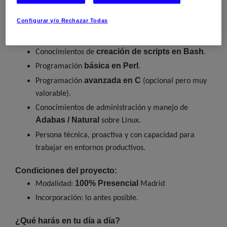
Perfil que necesitamos:
Configurar y/o Rechazar Todas
administración de
Experiencia sólida en
sistemas Linux RHEL
.
creación de scripts en Bash
Conocimientos de
.
básica en Perl
Programación
.
avanzada en C
Programación
(opcional pero muy
valorable).
Conocimientos de administración y manejo de
Adabas / Natural
sobre Linux.
Persona técnica, proactiva y con capacidad para
trabajar en entornos productivos.
Condiciones del proyecto:
100% Presencial
Modalidad:
Madrid
Incorporación: lo antes posible.
¿Qué harás en tu día a día?