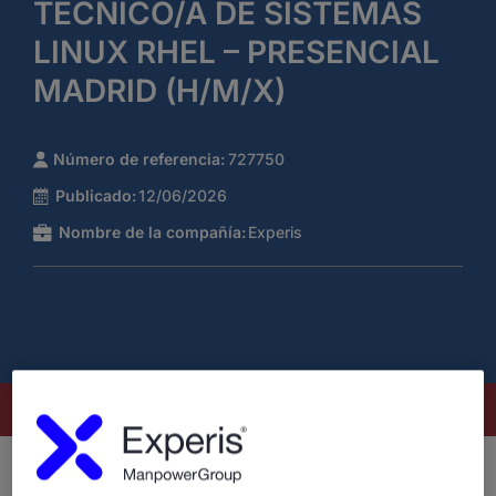
TÉCNICO/A DE SISTEMAS
LINUX RHEL – PRESENCIAL
MADRID (H/M/X)
Número de referencia:
727750
Publicado:
12/06/2026
Nombre de la compañía:
Experis
Este puesto ya no está disponible
¿Quiénes somos?