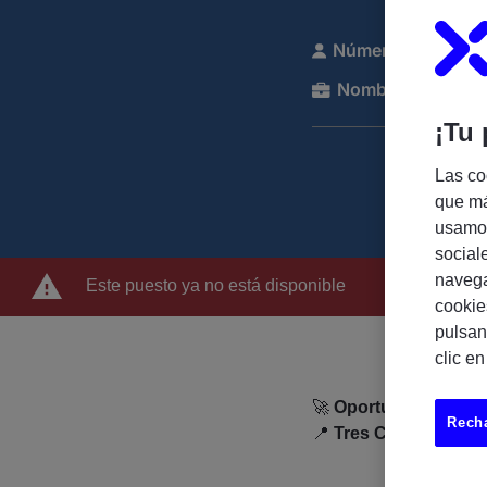
Número de referen
Nombre de la com
¡Tu 
Las co
que má
usamos
social
navega
Este puesto ya no está disponible
cookie
pulsan
clic e
🚀
Oportunidad | Per
Recha
📍
Tres Cantos, Madri