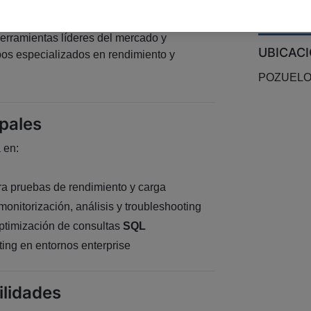
/a
Performance Tester
para incorporarse a
uración en un entorno tecnológico de alto
herramientas líderes del mercado y
UBICAC
os especializados en rendimiento y
POZUELO
ipales
 en:
a pruebas de rendimiento y carga
onitorización, análisis y troubleshooting
ptimización de consultas
SQL
ing en entornos enterprise
ilidades