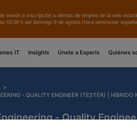
e sesión e inscripción a ofertas de empleo de la web estar
as 03:00 h del domingo 9 de agosto (hora peninsular español
skip to the main content
ones IT
Insights
Únete a Experis
Quiénes 
>
S
ERING - QUALITY ENGINEER (TESTER) | HÍBRIDO M
ngineering - Quality Engineer
drid - (H/M/X)