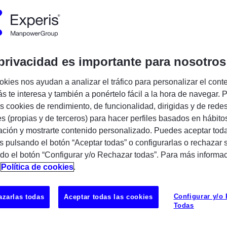
cia:
727099
Publicado:
10/06/2026
pañía:
Experis
privacidad es importante para nosotros
Encuentra tu próxima oportunidad IT
okies nos ayudan a analizar el tráfico para personalizar el cont
s te interesa y también a ponértelo fácil a la hora de navegar. P
 cookies de rendimiento, de funcionalidad, dirigidas y de rede
es (propias y de terceros) para hacer perfiles basados en hábito
ción y mostrarte contenido personalizado. Puedes aceptar toda
s pulsando el botón “Aceptar todas” o configurarlas o rechazar 
do el botón “Configurar y/o Rechazar todas”. Para más informa
n
Política de cookies
.
formance Tester
Configurar y/o
zarlas todas
Aceptar todas las cookies
d | Modelo híbrido
Todas