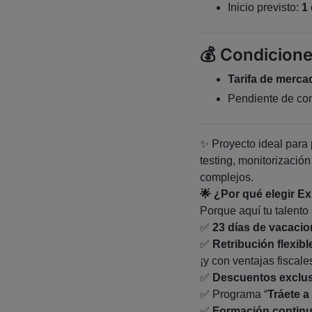
Inicio previsto:
1 
💰 Condicion
Tarifa de merca
Pendiente de conc
✨ Proyecto ideal para 
testing, monitorizació
complejos.
🌟
¿Por qué elegir Ex
Porque aquí tu talento 
✅
23 días de vacaci
✅
Retribución flexibl
¡y con ventajas fiscale
✅
Descuentos exclu
✅
Programa “
Tráete a
✅
Formación contin