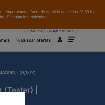
án temporalmente fuera de servicio desde las 23:00 h del
a). Disculpa las molestias.
Contáctanos
Spain
(Español)
somos
Buscar ofertas
ADRID - (H/M/X)
 (Tester) |