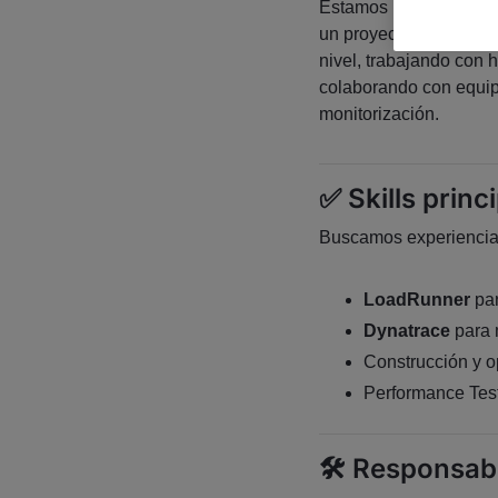
Estamos buscando un
un proyecto de larga d
nivel, trabajando con 
colaborando con equip
monitorización.
✅ Skills princ
Buscamos experiencia
LoadRunner
par
Dynatrace
para m
Construcción y o
Performance Test
🛠️ Responsab