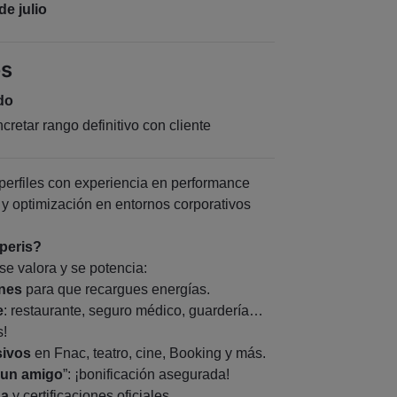
de julio
es
do
retar rango definitivo con cliente
perfiles con experiencia en performance
n y optimización en entornos corporativos
peris?
se valora y se potencia:
ones
para que recargues energías.
e
: restaurante, seguro médico, guardería…
s!
sivos
en Fnac, teatro, cine, Booking y más.
 un amigo
”: ¡bonificación asegurada!
ua
y certificaciones oficiales.