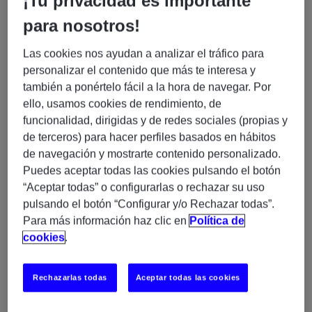
¡Tu privacidad es importante
en España y presencia internacional en 54 países.
para nosotros!
¿Qué buscamos?
Las cookies nos ayudan a analizar el tráfico para
personalizar el contenido que más te interesa y
Custom Software Engineer
En Experis buscamos un/a
también a ponértelo fácil a la hora de navegar. Por
(H/M/X)
ello, usamos cookies de rendimiento, de
funcionalidad, dirigidas y de redes sociales (propias y
Perfil que necesitamos:
de terceros) para hacer perfiles basados en hábitos
de navegación y mostrarte contenido personalizado.
Líder Técnico
Experiencia consolidada como
o
Puedes aceptar todas las cookies pulsando el botón
Custom Software Engineer
Big
en entornos
“Aceptar todas” o configurarlas o rechazar su uso
Data
.
pulsando el botón “Configurar y/o Rechazar todas”.
Para más información haz clic en
Política de
principal punto de
Capacidad para actuar como
cookies
.
contacto
técnico sobre la tecnología Big Data
dentro del contrato.
Experiencia gestionando incidentes, estimando y
Rechazarlas todas
Aceptar todas las cookies
ejecutando solicitudes de cambio, y manteniendo la