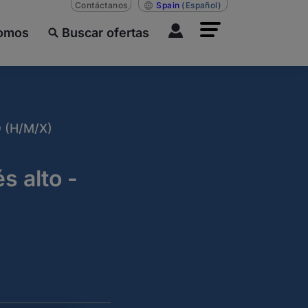
Contáctanos
Spain
(Español)
somos
Buscar ofertas
 (H/M/X)
s alto -