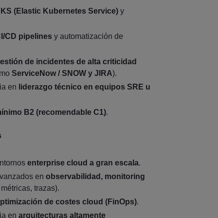
KS (Elastic Kubernetes Service)
y
I/CD pipelines
y automatización de
estión de incidentes de alta criticidad
omo
ServiceNow / SNOW y JIRA
).
via en
liderazgo técnico en equipos SRE u
ínimo B2 (recomendable C1)
.
s
entornos
enterprise cloud a gran escala
.
avanzados en
observabilidad, monitoring
métricas, trazas).
ptimización de costes cloud (FinOps)
.
via en
arquitecturas altamente