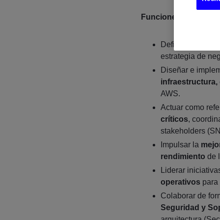
Funciones
Definir la
visión 
estrategia de neg
Diseñar e implem
infraestructura,
AWS.
Actuar como refe
críticos
, coordi
stakeholders (S
Impulsar la
mejor
rendimiento
de l
Liderar iniciativ
operativos
para 
Colaborar de for
Seguridad y So
arquitectura (Se