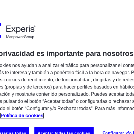
Encuentra tu próxima oportunidad IT
privacidad es importante para nosotros
 Grupo Manpower, buscamos talento para
okies nos ayudan a analizar el tráfico para personalizar el cont
ión digital de nuestros clientes. Si eres una
s te interesa y también a ponértelo fácil a la hora de navegar. P
n ganas de crecer profesionalmente y
 cookies de rendimiento, de funcionalidad, dirigidas y de rede
ctos innovadores, ¡queremos conocerte!
es (propias y de terceros) para hacer perfiles basados en hábito
ción y mostrarte contenido personalizado. Puedes aceptar toda
s pulsando el botón “Aceptar todas” o configurarlas o rechazar 
de Cloud Engineer AWS para incorporarse
do el botón “Configurar y/o Rechazar todas”. Para más informa
ecto en modalidad 100% remoto.
n
Política de cookies
.
UBICAC
MADRID
Configurar y/o
zarlas todas
Aceptar todas las cookies