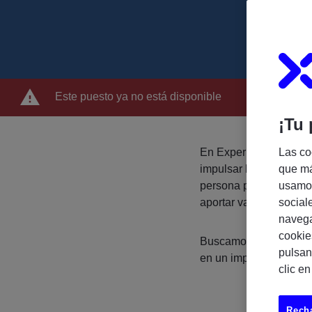
Este puesto ya no está disponible
¡Tu 
En Experis, parte del
Las co
impulsar la transformac
que má
persona proactiva, co
usamos
aportar valor en proye
social
navega
cookie
Buscamos un/a perfil 
pulsan
en un importante proy
clic e
Recha