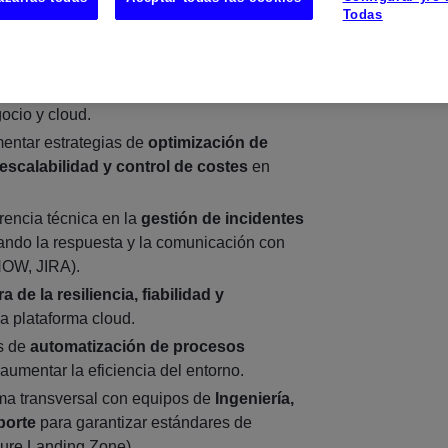
Todas
técnica
del equipo de SRE, alineada con la
ocio y cloud.
entar estrategias de
optimización de
 escalabilidad y control de costes
en
rencia técnica en la
gestión de incidentes
nando la respuesta y la comunicación con
NOW, JIRA).
a de la resiliencia, fiabilidad y
a plataforma cloud.
as de
automatización de procesos
aumentar la eficiencia del entorno.
ma transversal con equipos de
Ingeniería,
porte
para garantizar estándares de
cure Landing Zone).