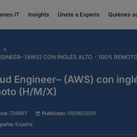
ones IT
Insights
Únete a Experis
Quiénes 
>
S
GINEER– (AWS) CON INGLÉS ALTO - 100% REMOTO
ud Engineer– (AWS) con inglé
oto (H/M/X)
cia:
726967
Publicado:
09/06/2026
pañía:
Experis