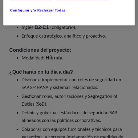
(IAM) y marcos de seguridad (NIST, ISO 27001).
Configurar y/o Rechazar Todas
Familiaridad con cloud security (Azure, AWS o GCP)
será valorada.
B2-C1
Inglés
(obligatorio).
Enfoque estratégico, analítico y proactivo.
Condiciones del proyecto:
Híbrida
Modalidad:
¿Qué harás en tu día a día?
Diseñar e implementar controles de seguridad en
SAP S/4HANA y sistemas relacionados.
Gestionar roles, autorizaciones y Segregation of
Duties (SoD).
Definir y gobernar estándares de seguridad SAP
alineados con las políticas corporativas.
Colaborar con equipos funcionales y técnicos para
garantizar la correcta implantación de medidas de