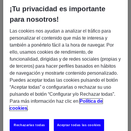
líneas de servicio antes mencionadas. Contamos con una
¡Tu privacidad es importante
plantilla de más de 1.800 profesionales especializados en IT
para nosotros!
en España y presencia internacional en 54 países.
Las cookies nos ayudan a analizar el tráfico para
¿Qué buscamos?
personalizar el contenido que más te interesa y
también a ponértelo fácil a la hora de navegar. Por
Analista Funcional Senior
En Experis buscamos un/a
ello, usamos cookies de rendimiento, de
Testing Seguridad – Híbrido Madrid (H/M/X)
funcionalidad, dirigidas y de redes sociales (propias y
de terceros) para hacer perfiles basados en hábitos
Perfil que necesitamos:
de navegación y mostrarte contenido personalizado.
Mínimo 4 años de experiencia
en SAP Security,
Puedes aceptar todas las cookies pulsando el botón
especialmente en entornos SAP S/4HANA.
“Aceptar todas” o configurarlas o rechazar su uso
pulsando el botón “Configurar y/o Rechazar todas”.
Conocimiento profundo de roles y autorizaciones,
Para más información haz clic en
Política de
Fiori, SUIM, SU24 y PFCG.
cookies
.
SAP GRC Access Control
Experiencia con
(ARM,
ARA, BRM, EAM).
Rechazarlas todas
Aceptar todas las cookies
Conocimientos de Identity & Access Management