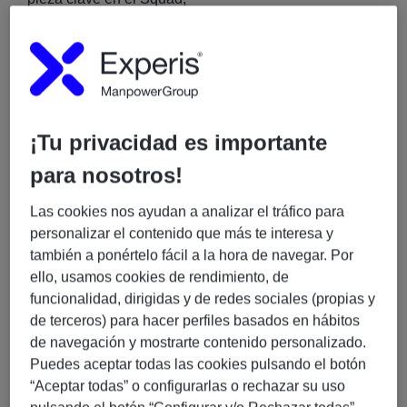
asegurando que nuestras soluciones sean escalables,
seguras (OWASP) y que
sigan las mejores prácticas de ingeniería de software
(Clean Code, TDD).
Responsabilidades Clave
● Arquitectura Cloud-Native: Diseñar y mantener
¡Tu privacidad es importante
microservicios y APIs REST
para nosotros!
utilizando servicios serverless de GCP (Cloud Run,
Cloud Functions).
Las cookies nos ayudan a analizar el tráfico para
● Gestión de Datos: Implementar modelos de datos
personalizar el contenido que más te interesa y
eficientes en entornos
también a ponértelo fácil a la hora de navegar. Por
SQL (Cloud SQL) y NoSQL (Firestore/MongoDB).
ello, usamos cookies de rendimiento, de
● Seguridad y Cumplimiento: Garantizar la protección
funcionalidad, dirigidas y de redes sociales (propias y
de datos mediante
de terceros) para hacer perfiles basados en hábitos
OAuth 2.0/OIDC y la gestión segura de secretos
de navegación y mostrarte contenido personalizado.
(Secret Manager).
Puedes aceptar todas las cookies pulsando el botón
● Automatización y Calidad: Escribir código testable
“Aceptar todas” o configurarlas o rechazar su uso
(cobertura >80%) y