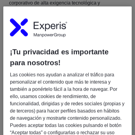
corporativo de alta exigencia tecnológica y
organizativa.
La posición combina
liderazgo técnico, visión
funcional y orientación a cliente
, dentro de un marco
Agile (Scrum)
y con fuerte foco en
integración de
sistemas, escalabilidad y experiencia de usuario
.
¡Tu privacidad es importante
para nosotros!
La persona seleccionada será el
referente técnico
del equipo
, impulsando decisiones clave y
Las cookies nos ayudan a analizar el tráfico para
asegurando una entrega alineada con los objetivos de
personalizar el contenido que más te interesa y
negocio.
también a ponértelo fácil a la hora de navegar. Por
ello, usamos cookies de rendimiento, de
funcionalidad, dirigidas y de redes sociales (propias y
RESPONSABILIDADES DEL PUESTO / FUNCIÓN
de terceros) para hacer perfiles basados en hábitos
Liderar el
diseño y evolución de procesos
de navegación y mostrarte contenido personalizado.
digitales de apertura de cuentas
, desde front
Puedes aceptar todas las cookies pulsando el botón
hasta backoffice.
“Aceptar todas” o configurarlas o rechazar su uso