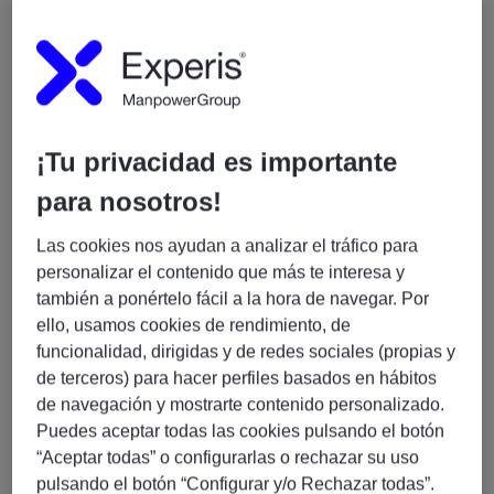
🌍
Ubicación
100% remoto
¡Tu privacidad es importante
Candidatos ubicados en
España.
para nosotros!
Las cookies nos ayudan a analizar el tráfico para
🧠
Responsabilidades
personalizar el contenido que más te interesa y
también a ponértelo fácil a la hora de navegar. Por
ello, usamos cookies de rendimiento, de
Definir y diseñar
controles de calidad de datos
funcionalidad, dirigidas y de redes sociales (propias y
Implementar y optimizar
mecanismos de
de terceros) para hacer perfiles basados en hábitos
control a lo largo del dataflow
de navegación y mostrarte contenido personalizado.
Dar soporte en
UAT testing
de los controles
Puedes aceptar todas las cookies pulsando el botón
implementados
“Aceptar todas” o configurarlas o rechazar su uso
Asegurar que los controles cumplen con
pulsando el botón “Configurar y/o Rechazar todas”.