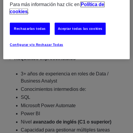
estándares de
documentación y gobierno del
Para más información haz clic en
Política de
dato
cookies
.
Crear dashboards de resultados en
Power BI
Colaborar con equipos internacionales para
Rechazarlas todas
Aceptar todas las cookies
garantizar la correcta ejecución de procesos
Configurar y/o Rechazar Todas
✅
Requisitos imprescindibles
3+ años de experiencia en roles de Data /
Business Analyst
Conocimientos intermedios de:
SQL
Microsoft Power Automate
Power BI
Nivel
avanzado de inglés (C1 o superior)
Capacidad para gestionar múltiples tareas