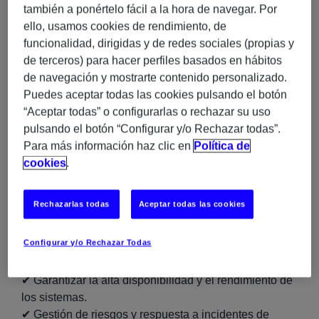
Desde Experis – Grupo Manpower, Estamos buscando
también a ponértelo fácil a la hora de navegar. Por
un técnico especialista en VMware para participar en
ello, usamos cookies de rendimiento, de
la migración, implementación, configuración e
funcionalidad, dirigidas y de redes sociales (propias y
integración de infraestructuras basadas en tecnologías
de terceros) para hacer perfiles basados en hábitos
VMware para una posición en Sevilla (En modalidad
de navegación y mostrarte contenido personalizado.
remoto)
Puedes aceptar todas las cookies pulsando el botón
“Aceptar todas” o configurarlas o rechazar su uso
Lo más relevante del rol:
pulsando el botón “Configurar y/o Rechazar todas”.
✔ Participación en proyectos de planificación,
Para más información haz clic en
Política de
implementación VMware
cookies
.
✔ Definición de estrategia, seguridad y mejores
prácticas
Rechazarlas todas
Aceptar todas las cookies
✔ Soporte avanzado y colaboración con equipos
técnicos
Configurar y/o Rechazar Todas
✔ Realización de pruebas unitarias, cargas de trabajo,
de integración y de aceptación.
✔ Garantizar la alta disponibilidad y el rendimiento de
los sistemas.
✔ Gestión de riesgos y respuesta a incidentes de