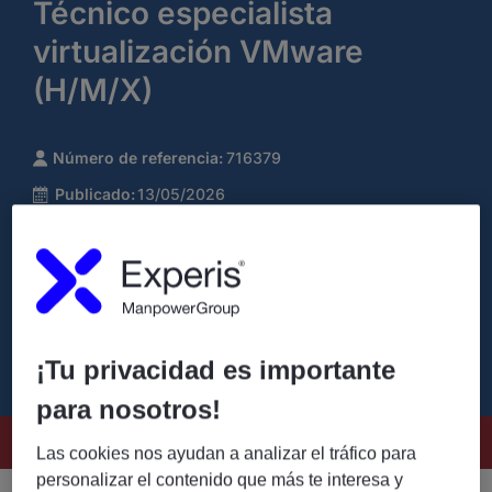
Técnico especialista
virtualización VMware
(H/M/X)
Número de referencia:
716379
Publicado:
13/05/2026
Tipo de empleo:
Proyecto
Nombre de la compañía:
Experis
¡Tu privacidad es importante
para nosotros!
Este puesto ya no está disponible
Las cookies nos ayudan a analizar el tráfico para
personalizar el contenido que más te interesa y