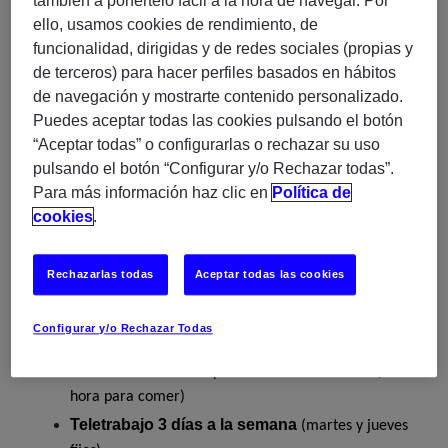
también a ponértelo fácil a la hora de navegar. Por
Instalación de paquetes (RPM y Flatpak)
ello, usamos cookies de rendimiento, de
SELinux,
shell
Seguridad con
Scripting en
funcionalidad, dirigidas y de redes sociales (propias y
Podman
Gestión de contenedores con
de terceros) para hacer perfiles basados en hábitos
NFS
LV
Almacenamiento mediante
y
de navegación y mostrarte contenido personalizado.
Puedes aceptar todas las cookies pulsando el botón
VMware vSphere 6.x y 7.x.
Administración de
“Aceptar todas” o configurarlas o rechazar su uso
Alta y baja de máquinas virtuales
pulsando el botón “Configurar y/o Rechazar todas”.
Ampliación de recursos
Para más información haz clic en
Política de
Mantenimiento de plantillas
cookies
.
Ciclo Formativo de Grado Superior en Informática
TITULO DE ESPAÑA U HOMOLOGADO
Rechazarlas todas
Aceptar todas las cookies
40 horas semanales
Jornada de
Jornada continua
de 7:00 a 15:00 los viernes y
Configurar y/o Rechazar Todas
dos días más a la semana
Dos días
en horario partido de 10:00 a 19:00 (con 1
hora para comer)
Teletrabajo 3 días a la semana
(martes y jueves