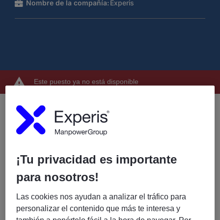
Nombre de la compañía:
Experis
Este puesto ya no está disponible
En Experis buscamos un/a Administrador/a Linux
Red Hat
Administración Linux (mínimo 3 años):
¡Tu privacidad es importante
Red Hat Enterprise Linux 7 o superior. Gestión de
para nosotros!
usuarios, grupos y permisos
Las cookies nos ayudan a analizar el tráfico para
Control de acceso a ficheros, Configuración de red y
personalizar el contenido que más te interesa y
SSH