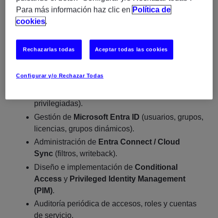
Para más información haz clic en
Política de
Identidad y acceso (Active Directory + Microsoft Entra
cookies
.
ID)
Rechazarlas todas
Aceptar todas las cookies
Diseño y gobierno del modelo de identidad
híbrido corporativo.
Configurar y/o Rechazar Todas
Administración avanzada de
Active Directory
Domain Services
(OUs, GPOs, cuentas
privilegiadas).
Gestión de
Microsoft Entra ID
(usuarios, grupos,
licencias, grupos dinámicos).
Administración de
Entra Connect / Cloud
Sync
(filtros, writeback).
Diseño e implementación de
Conditional
Access
y
Privileged Identity Management
(PIM)
.
Auditoría periódica de accesos, roles y cuentas
de servicio.