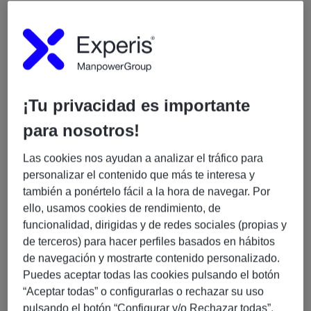
🛠️ Responsabilidades principales
Gestión de puestos de trabajo y endpoints
Diseñar y operar el modelo híbrido de gestión de
¡Tu privacidad es importante
endpoints (
GPO + Microsoft Intune
).
para nosotros!
Administración de dispositivos
Windows 10/11
Enterprise
(Hybrid Azure AD Join).
Las cookies nos ayudan a analizar el tráfico para
Definición de
baselines de seguridad
,
personalizar el contenido que más te interesa y
hardening, parcheo y ciclo de vida.
también a ponértelo fácil a la hora de navegar. Por
Diseño y operación de
Windows Autopilot
en
ello, usamos cookies de rendimiento, de
escenarios híbridos.
funcionalidad, dirigidas y de redes sociales (propias y
Resolución de incidencias complejas de
de terceros) para hacer perfiles basados en hábitos
endpoints (BitLocker, certificados, perfiles,
de navegación y mostrarte contenido personalizado.
drivers).
Puedes aceptar todas las cookies pulsando el botón
“Aceptar todas” o configurarlas o rechazar su uso
pulsando el botón “Configurar y/o Rechazar todas”.