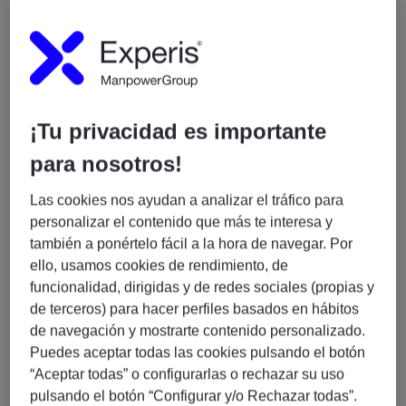
Europe and South America, working on the
development and optimisation of a
multi‑currency
accounting and foreign exchange platform
. The
role offers the opportunity to make meaningful
contributions to a core system that supports complex
¡Tu privacidad es importante
financial operations, with a strong focus on scalability,
reliability and continuous improvement.
para nosotros!
Collaboration, ownership and technical excellence are
central to the team’s culture, operating in a
Las cookies nos ayudan a analizar el tráfico para
remote‑friendly and highly autonomous environment.
personalizar el contenido que más te interesa y
también a ponértelo fácil a la hora de navegar. Por
What’s on Offer
ello, usamos cookies de rendimiento, de
funcionalidad, dirigidas y de redes sociales (propias y
Competitive salary and benefits package
de terceros) para hacer perfiles basados en hábitos
Performance-based discretionary bonus
de navegación y mostrarte contenido personalizado.
Ongoing professional development through
Puedes aceptar todas las cookies pulsando el botón
training and certifications
“Aceptar todas” o configurarlas o rechazar su uso
Strong engineering culture with Open Source
pulsando el botón “Configurar y/o Rechazar todas”.