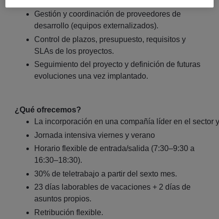
arquitectura.
Gestión y coordinación de proveedores de
desarrollo (equipos externalizados).
Control de plazos, presupuesto, requisitos y
SLAs de los proyectos.
Seguimiento del proyecto y definición de futuras
evoluciones una vez implantado.
¿Qué ofrecemos?
La incorporación en una compañía líder en el sector y
Jornada intensiva viernes y verano
Horario flexible de entrada/salida (7:30–9:30 a
16:30–18:30).
30% de teletrabajo a partir del sexto mes.
23 días laborables de vacaciones + 2 días de
asuntos propios.
Retribución flexible.