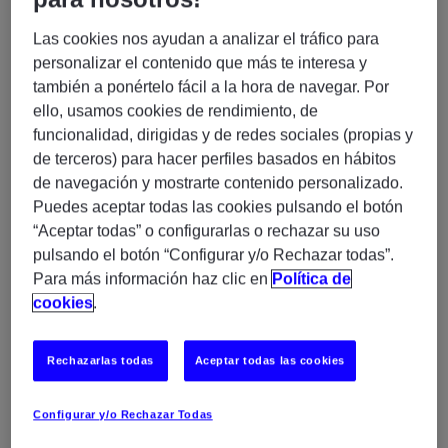
Experiencia previa en desarrollo, BBDD Sql o
entornos web (Java, CRM, ERP, Salesforce,
Las cookies nos ayudan a analizar el tráfico para
etc.).
personalizar el contenido que más te interesa y
Experiencia en toma de decisiones operativas y
también a ponértelo fácil a la hora de navegar. Por
técnicas, toma de requisitos, análisis funcional y
ello, usamos cookies de rendimiento, de
gestión de proyectos tecnológicos.
funcionalidad, dirigidas y de redes sociales (propias y
de terceros) para hacer perfiles basados en hábitos
de navegación y mostrarte contenido personalizado.
Te encargarás de:
Puedes aceptar todas las cookies pulsando el botón
Gestión integral de proyectos tecnológicos
“Aceptar todas” o configurarlas o rechazar su uso
desde su inicio hasta su implantación, actuando
pulsando el botón “Configurar y/o Rechazar todas”.
como responsable end‑to‑end.
Para más información haz clic en
Política de
Toma de requisitos con las áreas de negocio y
cookies
.
análisis funcional de las necesidades.
Definición y diseño del proyecto, evaluando la
Rechazarlas todas
Aceptar todas las cookies
viabilidad técnica de las soluciones.
Actuar como nexo de unión entre negocio,
Configurar y/o Rechazar Todas
proveedores externos y el equipo de