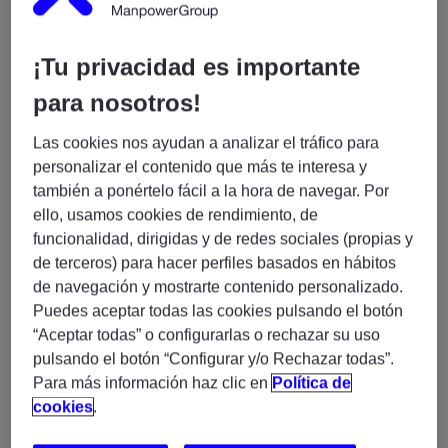
especialización en seguridad de la información.
Experiencia en auditoría de IT, ciberseguridad y
¡Tu privacidad es importante
gestión de riesgos, participando en proyectos
internacionales.
para nosotros!
Inglés avanzado. Valorable otros idiomas.
Las cookies nos ayudan a analizar el tráfico para
Certificaciones valoradas: CISA, CISM, CISSP,
personalizar el contenido que más te interesa y
ISO 27001, GDPR.
también a ponértelo fácil a la hora de navegar. Por
Te encargarás de:
ello, usamos cookies de rendimiento, de
funcionalidad, dirigidas y de redes sociales (propias y
de terceros) para hacer perfiles basados en hábitos
Auditoría de seguridad y evaluación de controles
de navegación y mostrarte contenido personalizado.
según estándares internacionales (ISO 27001,
Puedes aceptar todas las cookies pulsando el botón
NIS2).
“Aceptar todas” o configurarlas o rechazar su uso
Análisis y gestión de riesgos tecnológicos,
pulsando el botón “Configurar y/o Rechazar todas”.
proponiendo acciones correctivas.
Para más información haz clic en
Política de
Asesoramiento en normativas y regulaciones
cookies
.
(GDPR, SOC, PCI DSS).
Evaluación y mejora de la respuesta ante