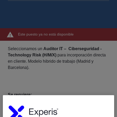
Este puesto ya no está disponible
Seleccionamos un
Auditor IT – Ciberseguridad -
Technology Risk (H/M/X)
para incorporación directa
en cliente. Modelo hibrido de trabajo (Madrid y
Barcelona).
Se requiere:
Grado/Licenciatura en Ingeniería Informática,
Telecomunicaciones, Software, o Derecho con