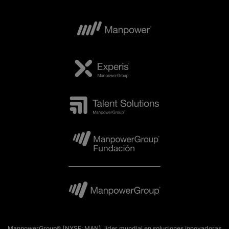
ManpowerGroup® (NYSE: MAN), líder mundial en soluciones innovadoras