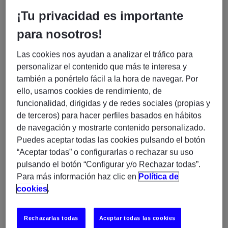
Gestor/a de Servicios BPO – Sector Banca
¡Tu privacidad es importante
(H/M/X) (Alcobendas - Madrid)
para nosotros!
¿Buscas formar parte de una empresa líder en el
Las cookies nos ayudan a analizar el tráfico para
sector de servicios externalizados para la banca?
personalizar el contenido que más te interesa y
Únete a un equipo dinámico y en constante
también a ponértelo fácil a la hora de navegar. Por
crecimiento, donde podrás desarrollar tu carrera
ello, usamos cookies de rendimiento, de
profesional en un entorno innovador y colaborativo.
funcionalidad, dirigidas y de redes sociales (propias y
Nuestra compañía se especializa en ofrecer
de terceros) para hacer perfiles basados en hábitos
soluciones de alta calidad a instituciones financieras,
de navegación y mostrarte contenido personalizado.
ayudándolas a optimizar sus procesos y mejorar la
Puedes aceptar todas las cookies pulsando el botón
experiencia de sus clientes. Si tienes pasión por la
“Aceptar todas” o configurarlas o rechazar su uso
gestión de servicios y deseas marcar la diferencia en
pulsando el botón “Configurar y/o Rechazar todas”.
el sector financiero, esta es tu oportunidad.
Para más información haz clic en
Política de
cookies
.
Responsabilidades principales:
Rechazarlas todas
Aceptar todas las cookies
Gestionar y supervisar los servicios BPO