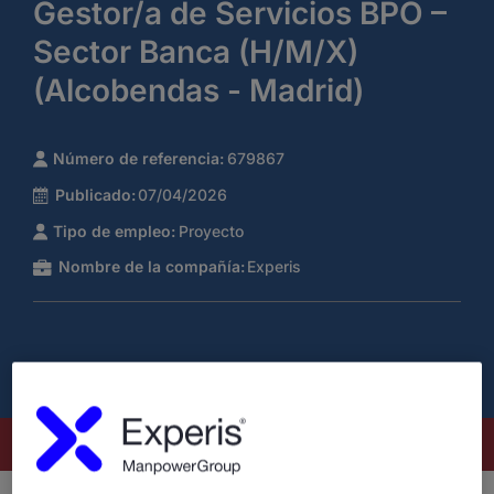
Gestor/a de Servicios BPO –
Sector Banca (H/M/X)
(Alcobendas - Madrid)
Número de referencia:
679867
Publicado:
07/04/2026
Tipo de empleo:
Proyecto
Nombre de la compañía:
Experis
Este puesto ya no está disponible