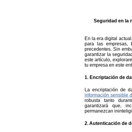
robusta tanto dura
garantizará que, i
permanezcan ininteligi
2. Autenticación de do
La autenticación de
enormemente el acceso 
través de múltiples 
fortaleciendo tu defensa
3. Auditorías regular
Realiza auditorías reg
nube. Identifica y ab
actualizados con los 
clave para anticipar y
4. Políticas de acces
Implementa políticas
autorizado tenga per