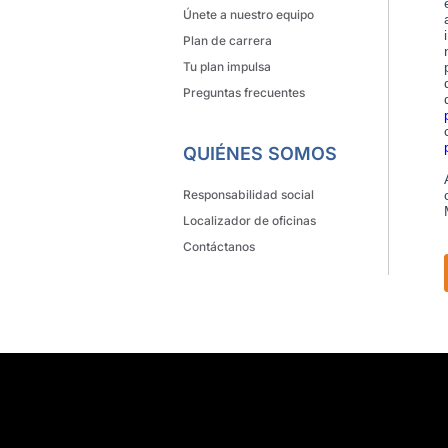
s innovadoras en la Estrategia de Talento, ayuda a las organizaciones a tran
o, que garantiza su sostenibilidad y competitividad. Desarrollamos soluciones 
nas con oportunidades de desarrollo profesional, en compañías de todos los t
Accesibilidad
Política de Privacidad
Política de Cookies
Política 
Ver todos los trabajos
Sitemap