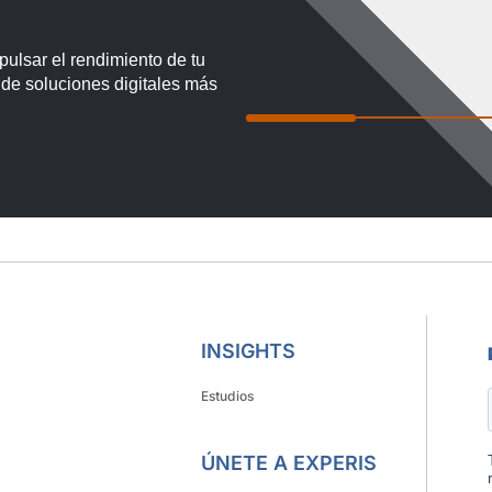
Estudios
ÚNETE A EXPERIS
Únete a nuestro equipo
Plan de carrera
Tu plan impulsa
Preguntas frecuentes
QUIÉNES SOMOS
Responsabilidad social
Localizador de oficinas
Contáctanos