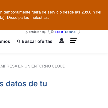
án temporalmente fuera de servicio desde las 23:00 h del
a). Disculpa las molestias.
Contáctanos
Spain
(Español)
somos
Buscar ofertas
 EMPRESA EN UN ENTORNO CLOUD
s datos de tu