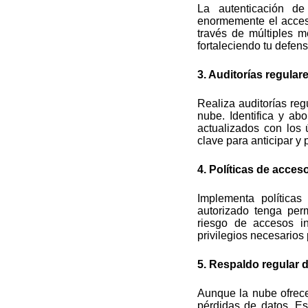
riesgo de accesos i
privilegios necesarios 
5. Respaldo regular d
Aunque la nube ofrece 
pérdidas de datos. Es
que, en caso de cualqu
tu empresa sin proble
6. Educación continu
Conciencia a tu equip
formación continua s
ataques de phishin
adentro.
Proteger los 
requiere atención con
mentalidad proactiva
beneficios de la nu
empresarial. La seguri
el éxito sostenible en