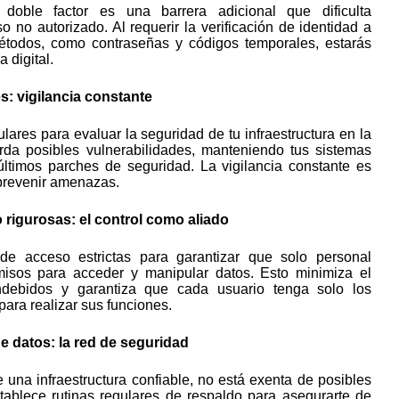
ndebidos y garantiza que cada usuario tenga solo los
para realizar sus funciones.
e datos: la red de seguridad
una infraestructura confiable, no está exenta de posibles
tablece rutinas regulares de respaldo para asegurarte de
ier eventualidad, puedas restaurar la información vital de
mas.
a: el factor humano
o sobre las mejores prácticas de seguridad en la nube
. La
obre cómo reconocer y evitar posibles amenazas, como
g, es esencial para fortalecer la seguridad desde
datos de tu empresa en la nube es una tarea continua que
stante. Al implementar estas estrategias y mantener una
 hacia la seguridad, puedes aprovechar al máximo los
be sin comprometer la integridad de tu información
dad en la nube no es solo una necesidad, es la clave para
 el mundo empresarial actual.