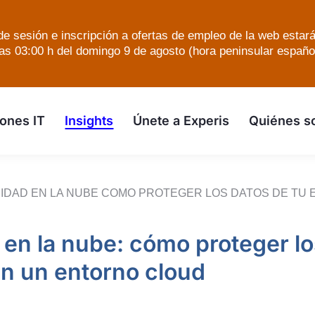
e sesión e inscripción a ofertas de empleo de la web estar
as 03:00 h del domingo 9 de agosto (hora peninsular español
skip to the main content
ones IT
Insights
Únete a Experis
Quiénes 
IDAD EN LA NUBE COMO PROTEGER LOS DATOS DE TU
en la nube: cómo proteger lo
n un entorno cloud