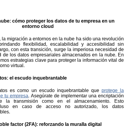
nte la transmisión como en el almacenamiento. Esto
ncluso en caso de acceso no autorizado, los datos
bles.
ble factor (2FA): reforzando la muralla digital
 doble factor es una barrera adicional que dificulta
no autorizado. Al requerir la verificación de identidad a
métodos, como contraseñas y códigos temporales, estarás
 digital.
es: vigilancia constante
ulares para evaluar la seguridad de tu infraestructura en la
orda posibles vulnerabilidades, manteniendo tus sistemas
últimos parches de seguridad. La vigilancia constante es
 prevenir amenazas.
o rigurosas: el control como aliado
 de acceso estrictas para garantizar que solo personal
misos para acceder y manipular datos. Esto minimiza el