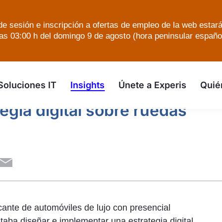
e sesión e inscripción a ofertas de empleo de la web estar
as 03:00 h del domingo 9 de agosto (hora peninsular español
skip to the main content
STRATEGIA DIGITAL SOBRE RUEDAS
Soluciones IT
Insights
Únete a Experis
Quié
egia digital sobre ruedas
cante de automóviles de lujo con presencial
taba diseñar e implementar una estrategia digital