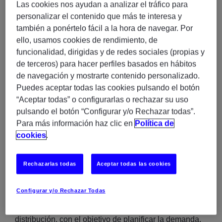
experiencia en procesos críticos en finanzas, análisis,
Las cookies nos ayudan a analizar el tráfico para
planificación, producción, suministro, distribución y
personalizar el contenido que más te interesa y
reporting Elaboramos una estrategia de Big Data para
también a ponértelo fácil a la hora de navegar. Por
extraer toda la información de las campañas de
ello, usamos cookies de rendimiento, de
marketing procedentes de Amazon, Google y
funcionalidad, dirigidas y de redes sociales (propias y
Facebook, así como de Keepa, de donde extrajimos
de terceros) para hacer perfiles basados en hábitos
los precios de la competencia en Amazon.
de navegación y mostrarte contenido personalizado.
Puedes aceptar todas las cookies pulsando el botón
Asimismo, analizamos las keywords utilizadas en
“Aceptar todas” o configurarlas o rechazar su uso
cada campaña, para ver cuáles funcionaron, analizar
pulsando el botón “Configurar y/o Rechazar todas”.
el rendimiento de clics e impresiones, etc. Además,
Para más información haz clic en
Política de
estudiamos las tendencias de venta online, por
cookies
.
categorías y familias de producto para conocer los
puntos a mejorar.
Rechazarlas todas
Aceptar todas las cookies
Paralelamente, establecimos un plan integral de datos
Configurar y/o Rechazar Todas
para la cadena de suministro, recogiendo información
de diversas plantas de producción, embotellado y
distribución, con el objetivo de planificar la demanda,