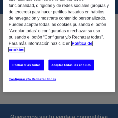
funcionalidad, dirigidas y de redes sociales (propias y
de terceros) para hacer perfiles basados en hábitos
de navegación y mostrarte contenido personalizado.
Puedes aceptar todas las cookies pulsando el botón
Una de las empresas más éticas del
“Aceptar todas” o configurarlas o rechazar su uso
mundo
pulsando el botón “Configurar y/o Rechazar todas”.
Para más información haz clic en
Política de
Por duodécimo año consecutivo, ManpowerGroup ha sido
cookies
.
reconocida como una de las empresas más éticas del
mundo por el Etisphere Institute. Este organismo evalúa una
serie de prácticas corporativas tales como los principios
Rechazarlas todas
Aceptar todas las cookies
éticos de cada empresa y su grado de cumplimiento, la
cultura corporativa y su compromiso con la sostenibilidad
Configurar y/o Rechazar Todas
medioambiental y social. Experis forma parte de
ManpowerGroup.
Queremos ser tu ventaja competitiva