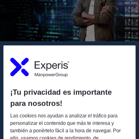
SOBRE NOSOTROS
Responsabilidad social
Creemos que el empleo sostenible y
significativo tiene el poder de cambiar el mundo.
¡Tu privacidad es importante
Promovemos espacio de trabajo inclusivos que
para nosotros!
fomenten la innovación y estimulen el
rendimiento de los empleados.
Las cookies nos ayudan a analizar el tráfico para
personalizar el contenido que más te interesa y
también a ponértelo fácil a la hora de navegar. Por
MÁS INFORMACIÓN
ello, usamos cookies de rendimiento, de