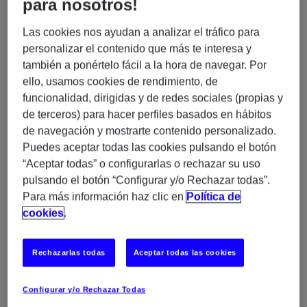
para nosotros!
4. ¿Cuál es el proceso de selección en
Las cookies nos ayudan a analizar el tráfico para
Experis?
personalizar el contenido que más te interesa y
también a ponértelo fácil a la hora de navegar. Por
5. Tengo problemas para inscribirme a un
ello, usamos cookies de rendimiento, de
empleo en línea. ¿Pueden ayudarme?
funcionalidad, dirigidas y de redes sociales (propias y
de terceros) para hacer perfiles basados en hábitos
de navegación y mostrarte contenido personalizado.
6. ¿Qué posiciones están disponibles para
Puedes aceptar todas las cookies pulsando el botón
mí?
“Aceptar todas” o configurarlas o rechazar su uso
pulsando el botón “Configurar y/o Rechazar todas”.
7. ¿Qué hago después de enviar mi CV o
Para más información haz clic en
Política de
inscribirme a un empleo?
cookies
.
8. ¿Cómo puedo verificar el estado de mi
Rechazarlas todas
Aceptar todas las cookies
candidatura?
Configurar y/o Rechazar Todas