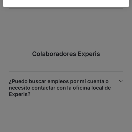
9. ¿Cómo envío mi CV a Experis?
Colaboradores Experis
¿Puedo buscar empleos por mi cuenta o
necesito contactar con la oficina local de
Experis?