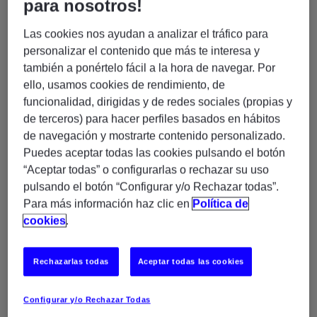
para nosotros!
(WCAG) 2.0 desarrolladas por el Consorcio
Las cookies nos ayudan a analizar el tráfico para
World Wide Web (W3C). WCAG 2.0 es un
personalizar el contenido que más te interesa y
estándar mundial reconocido para la
también a ponértelo fácil a la hora de navegar. Por
ello, usamos cookies de rendimiento, de
accesibilidad de sitios web y
funcionalidad, dirigidas y de redes sociales (propias y
ManpowerGroup se esfuerza por cumplir o
de terceros) para hacer perfiles basados en hábitos
superar sus criterios de éxito de Nivel A y
de navegación y mostrarte contenido personalizado.
Puedes aceptar todas las cookies pulsando el botón
AA.
“Aceptar todas” o configurarlas o rechazar su uso
pulsando el botón “Configurar y/o Rechazar todas”.
Si tiene problemas para acceder a
Para más información haz clic en
Política de
cualquier parte de nuestro sitio web o si
cookies
.
desea proporcionar comentarios sobre la
accesibilidad del sitio web con respecto a
Rechazarlas todas
Aceptar todas las cookies
nuestros trabajos, herramientas, contenido
Configurar y/o Rechazar Todas
o funcionalidad , contáctenos a