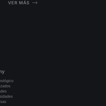
VER MÁS
my
nológico
izados
ades
esidades
esas