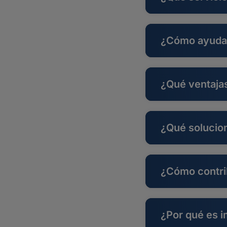
¿Cómo ayuda E
¿Qué ventajas
¿Qué solucion
¿Cómo contri
¿Por qué es i