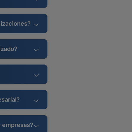
nizaciones?
lizado?
sarial?
as empresas?