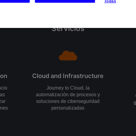
Todas
Servicios
ion
Cloud and Infrastructure
ocio
Journey to Cloud, la
cas
automatización de procesos y
zar
soluciones de ciberseguridad
g
ones
personalizadas