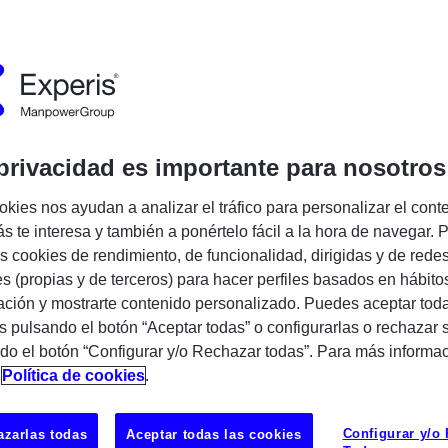
Encuentra tu próxima oportunidad IT
privacidad es importante para nosotros
okies nos ayudan a analizar el tráfico para personalizar el cont
s te interesa y también a ponértelo fácil a la hora de navegar. P
 cookies de rendimiento, de funcionalidad, dirigidas y de rede
es (propias y de terceros) para hacer perfiles basados en hábito
Líder mundial en servicios IT
ción y mostrarte contenido personalizado. Puedes aceptar toda
s pulsando el botón “Aceptar todas” o configurarlas o rechazar 
formación tecnológica está presente en la mayoría de las comp
do el botón “Configurar y/o Rechazar todas”. Para más informa
ga experiencia en asesoramiento y desarrollo de soluciones IT 
n
Política de cookies
.
der a las demandas tecnológicas que surgen continuamente e
Configurar y/o
zarlas todas
Aceptar todas las cookies