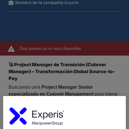
Nombre de la compañía:
Experis
Este puesto ya no está disponible
🚀 Project Manager de Transición (Cutover
Manager) – Transformación Global Source-to-
Pay
Buscamos un/a
Project Manager Senior
especializado en Cutover Management
para liderar
actividades de transición y despliegue dentro de un
programa global de transformación de Compras
(Source-to-Pay).