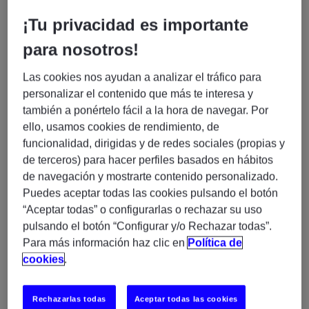
Se trata de una posición clave para garantizar que los
procesos, datos, tecnología y operaciones estén
¡Tu privacidad es importante
preparados para una puesta en marcha exitosa,
para nosotros!
coordinando equipos internacionales en entornos
complejos y de alta exigencia.
Las cookies nos ayudan a analizar el tráfico para
personalizar el contenido que más te interesa y
Responsabilidades
también a ponértelo fácil a la hora de navegar. Por
Definir la estrategia global de transición (cutover)
ello, usamos cookies de rendimiento, de
y gobernanza.
funcionalidad, dirigidas y de redes sociales (propias y
de terceros) para hacer perfiles basados en hábitos
Elaborar y gestionar el plan integrado de cutover
de navegación y mostrarte contenido personalizado.
end-to-end.
Puedes aceptar todas las cookies pulsando el botón
Coordinar actividades entre Compras, Finanzas,
“Aceptar todas” o configurarlas o rechazar su uso
Tecnología, Datos y proveedores.
pulsando el botón “Configurar y/o Rechazar todas”.
Liderar procesos de go-live, hypercare y salas de
Para más información haz clic en
Política de
control (command center).
cookies
.
Gestionar riesgos, dependencias y planes de
contingencia.
Rechazarlas todas
Aceptar todas las cookies
Coordinar despliegues internacionales y multi-