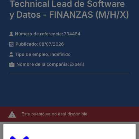
Technical Lead de Software
y Datos - FINANZAS (M/H/X)
Número de referencia:
734484
Publicado:
08/07/2026
Tipo de empleo:
Indefinido
Nombre de la compañía:
Experis
Este puesto ya no está disponible
En
Experis
buscamos un/a
Tech Lead Data
para
liderar el desarrollo técnico y la evolución de