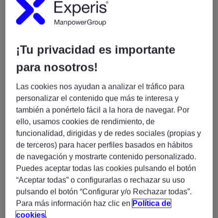
soluciones IT dentro del ámbito de datos.
La persona seleccionada será responsable de
¡Tu privacidad es importante
coordinar equipos de desarrollo, garantizar la calidad
de las soluciones entregadas y asegurar que las
para nosotros!
plataformas de datos sean robustas, escalables y
eficientes. Buscamos un perfil con fuerte capacidad de
Las cookies nos ayudan a analizar el tráfico para
liderazgo técnico, visión estratégica y experiencia en
personalizar el contenido que más te interesa y
entornos Big Data y Cloud.
también a ponértelo fácil a la hora de navegar. Por
ello, usamos cookies de rendimiento, de
funcionalidad, dirigidas y de redes sociales (propias y
de terceros) para hacer perfiles basados en hábitos
de navegación y mostrarte contenido personalizado.
Funciones principales
Puedes aceptar todas las cookies pulsando el botón
“Aceptar todas” o configurarlas o rechazar su uso
Liderar técnicamente equipos de desarrollo y
pulsando el botón “Configurar y/o Rechazar todas”.
plataformas de datos.
Para más información haz clic en
Política de
Gestionar el roadmap de los proyectos bajo su
cookies
.