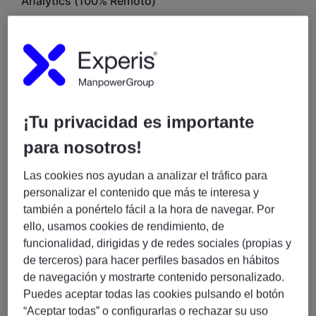
Analytics (100% Remoto)
📍
Ubicación:
Remoto 100%
📅
Inicio:
Septiembre
⏳
Duración:
5 meses (posibilidad de extensión según
evolución del proyecto)
Descripción del puesto
¡Tu privacidad es importante
Buscamos un
Consultor Senior IBM Cognos &
para nosotros!
Planning Analytics
para incorporarse a un proyecto
de alta visibilidad, participando en la definición,
Las cookies nos ayudan a analizar el tráfico para
despliegue y evolución de soluciones corporativas de
personalizar el contenido que más te interesa y
Business Intelligence y planificación financiera.
también a ponértelo fácil a la hora de navegar. Por
ello, usamos cookies de rendimiento, de
La persona seleccionada formará parte de iniciativas
funcionalidad, dirigidas y de redes sociales (propias y
relacionadas con la implantación, administración y
de terceros) para hacer perfiles basados en hábitos
optimización de plataformas IBM Cognos y Planning
de navegación y mostrarte contenido personalizado.
Analytics, colaborando en el diseño de arquitecturas,
Puedes aceptar todas las cookies pulsando el botón
integración con sistemas corporativos y modernización
“Aceptar todas” o configurarlas o rechazar su uso