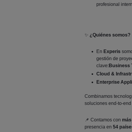
profesional inter
✨
¿Quiénes somos?
En
Experis
somos
gestión de proyec
clave:
Business 
Cloud & Infrast
Enterprise Appl
Combinamos tecnología
soluciones end‑to‑end a
📌 Contamos con
más 
presencia en
54 paíse