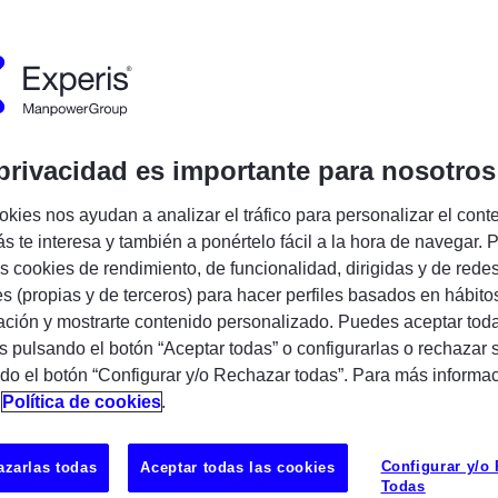
Encuentra tu próxima oportunidad IT
ar datos en información de valor para el
privacidad es importante para nosotros
corporar un/a
Data Engineer / BI
ipar en proyectos de analítica y gestión del
okies nos ayudan a analizar el tráfico para personalizar el cont
rnos de Data & Analytics.
s te interesa y también a ponértelo fácil a la hora de navegar. P
 cookies de rendimiento, de funcionalidad, dirigidas y de rede
remoto
es (propias y de terceros) para hacer perfiles basados en hábito
ción y mostrarte contenido personalizado. Puedes aceptar toda
UBICAC
s pulsando el botón “Aceptar todas” o configurarlas o rechazar 
do el botón “Configurar y/o Rechazar todas”. Para más informa
Sevilla
n
Política de cookies
.
er procesos de transformación de datos
Configurar y/o
zarlas todas
Aceptar todas las cookies
imizar modelos de datos para reporting y
Todas