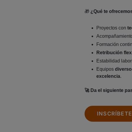
🎁
¿Qué te ofrecemo
Proyectos con
t
Acompañamient
Formación continu
Retribución flex
Estabilidad labor
Equipos
diverso
excelencia
.
🚀 Da el siguiente p
INSCRÍBET