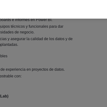
cionar pipelines de integración de datos.
ornos basados en Snowflake y dbt.
boards e informes en Power BI.
uipos técnicos y funcionales para dar
esidades de negocio.
ias y asegurar la calidad de los datos y de
mplantadas.
ibles
de experiencia en proyectos de datos.
strable con:
tLab)