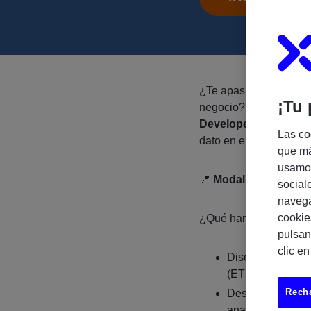
¿Te apasiona transform
¡Tu 
negocio? Buscamos in
Developer
para partic
Las co
dato en entornos mode
que má
usamos
📍
Modalidad: 100% 
social
navega
cookie
¿Qué harás?
pulsan
clic e
Diseñar y manten
(ETL/ELT).
Recha
Desarrollar y opt
analítica.