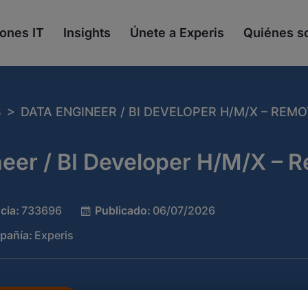
ones IT
Insights
Únete a Experis
Quiénes 
>
S
DATA ENGINEER / BI DEVELOPER H/M/X – REM
neer / BI Developer H/M/X – 
cia:
733696
Publicado:
06/07/2026
pañía:
Experis
E AHORA
GUARDAR