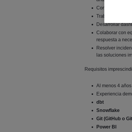
Construir y evolu
Trabajar con ent
Desarrollar dash
Colaborar con eq
respuesta a nec
Resolver incidenc
las soluciones i
Requisitos imprescind
Al menos 4 años 
Experiencia demo
dbt
Snowflake
Git (GitHub o Gi
Power BI