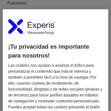
Funciones:
Definir la visión funcional y la hoja de ruta de la
plataforma de Contact Center.
Gestionar la evolución funcional de las
soluciones de Contact Center y CRM.
Identificar y priorizar capacidades globales junto
¡Tu privacidad es importante
con los equipos de negocio y los programas
locales.
para nosotros!
Traducir las necesidades de negocio en
Las cookies nos ayudan a analizar el tráfico para
requisitos funcionales e historias de usuario.
personalizar el contenido que más te interesa y
Gestionar y priorizar el backlog del producto.
también a ponértelo fácil a la hora de navegar. Por
Coordinar la planificación de entregas y la
ello, usamos cookies de rendimiento, de
validación funcional de las soluciones.
funcionalidad, dirigidas y de redes sociales (propias y
Colaborar con equipos técnicos, de operaciones
de terceros) para hacer perfiles basados en hábitos
y de negocio para asegurar la correcta
de navegación y mostrarte contenido personalizado.
implementación de las iniciativas.
Puedes aceptar todas las cookies pulsando el botón