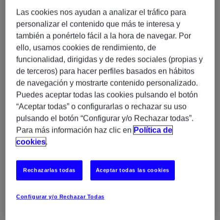
tecnológica de plataformas de negocio críticas.
Las cookies nos ayudan a analizar el tráfico para
personalizar el contenido que más te interesa y
Funciones y Responsabilidades
también a ponértelo fácil a la hora de navegar. Por
ello, usamos cookies de rendimiento, de
Desarrollo y mantenimiento de aplicaciones Full
funcionalidad, dirigidas y de redes sociales (propias y
Stack en entornos Java.
de terceros) para hacer perfiles basados en hábitos
Participación en proyectos de migración de
de navegación y mostrarte contenido personalizado.
aplicaciones a AWS Cloud.
Puedes aceptar todas las cookies pulsando el botón
Diseño, desarrollo e integración de soluciones
“Aceptar todas” o configurarlas o rechazar su uso
cloud.
pulsando el botón “Configurar y/o Rechazar todas”.
Para más información haz clic en
Política de
Colaboración con equipos internacionales
cookies
.
siguiendo buenas prácticas de desarrollo.
Soporte en la evolución y modernización de
aplicaciones.
Rechazarlas todas
Aceptar todas las cookies
Requisitos
Configurar y/o Rechazar Todas
Experiencia senior