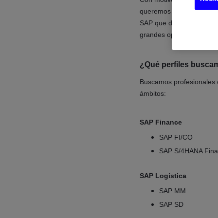
queremos conocer profesi
SAP que deseen impulsar
grandes oportunidades de
¿Qué perfiles busc
Buscamos profesionales c
ámbitos:
SAP Finance
SAP FI/CO
SAP S/4HANA Fin
SAP Logística
SAP MM
SAP SD