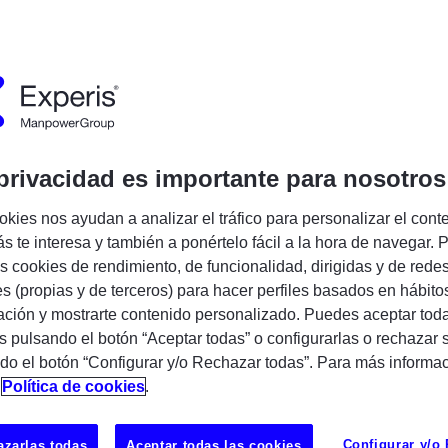
cia:
725025
Publicado:
03/06/2026
pañía:
Experis
Encuentra tu próxima oportunidad IT
privacidad es importante para nosotros
okies nos ayudan a analizar el tráfico para personalizar el cont
s te interesa y también a ponértelo fácil a la hora de navegar. P
 cookies de rendimiento, de funcionalidad, dirigidas y de rede
es (propias y de terceros) para hacer perfiles basados en hábito
ción y mostrarte contenido personalizado. Puedes aceptar toda
s pulsando el botón “Aceptar todas” o configurarlas o rechazar 
liando nuestro equipo de profesionales SAP
do el botón “Configurar y/o Rechazar todas”. Para más informa
tos de transformación digital en clientes de
n
Política de cookies
.
les como internacionales.
Configurar y/o
zarlas todas
Aceptar todas las cookies
articipación en el Foro de Empleo AUSAPE 2026,