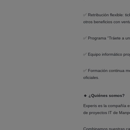
✅ Retribución flexible: t
otros beneficios con venta
✅ Programa “Tráete a un
✅ Equipo informático pro
✅ Formación continua med
oficiales.
🔹 ¿Quiénes somos?
Experis es la compañía es
de proyectos IT de Man
Combinamos nuestras capa