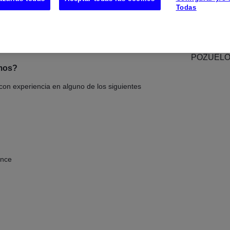
Todas
onales especializados en distintas soluciones
 su carrera en un entorno innovador y con
 crecimiento.
UBICAC
POZUELO
amos?
on experiencia en alguno de los siguientes
ance