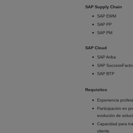
SAP Supply Chain
SAP EWM
SAP PP
SAP PM
SAP Cloud
SAP Ariba
SAP SuccessFacto
SAP BTP
Requisitos
Experiencia profes
Participación en p
evolución de soluc
Capacidad para tra
cliente.