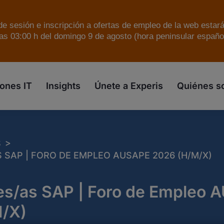
e sesión e inscripción a ofertas de empleo de la web estar
as 03:00 h del domingo 9 de agosto (hora peninsular español
skip to the main content
ones IT
Insights
Únete a Experis
Quiénes 
>
S
SAP | FORO DE EMPLEO AUSAPE 2026 (H/M/X)
es/as SAP | Foro de Empleo
/X)