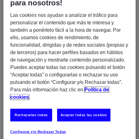
para nosotros!
Experis precisa un/a Service Desk Agent con
ALEMÁN e INGLÉS ALTO responsable de
Las cookies nos ayudan a analizar el tráfico para
proporcionar soluciones a problemas tecnológicos
personalizar el contenido que más te interesa y
reportados por empleados.
también a ponértelo fácil a la hora de navegar. Por
La persona será el primer punto de contacto,
ello, usamos cookies de rendimiento, de
garantizando un servicio al cliente de alta calidad, una
funcionalidad, dirigidas y de redes sociales (propias y
gestión eficiente de incidencias y su correcta
de terceros) para hacer perfiles basados en hábitos
escalación cuando sea necesario.
de navegación y mostrarte contenido personalizado.
Puedes aceptar todas las cookies pulsando el botón
Funciones y responsabilidades:
“Aceptar todas” o configurarlas o rechazar su uso
- Actuar como primer punto de contacto del Service
pulsando el botón “Configurar y/o Rechazar todas”.
Desk, gestionando llamadas y correos entrantes (ITSM
Para más información haz clic en
Política de
ServiceNow)
cookies
.
- Registrar y actualizar incidencias en el sistema,
asegurando la correcta recopilación de la información.
Rechazarlas todas
Aceptar todas las cookies
- Diagnosticar y resolver incidencias aplicando
protocolos estándar dentro de los acuerdos de nivel de
servicio (SLA).
Configurar y/o Rechazar Todas
- Escalar incidencias que no puedan resolverse en