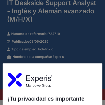
IT Deskside Support Analyst
- Inglés y Alemán avanzado
(M/H/X)
Número de referencia:
724719
Publicado:
03/06/2026
Tipo de empleo:
Indefinido
Nombre de la compañía:
Experis
Este puesto ya no está disponible
¡Tu privacidad es importante