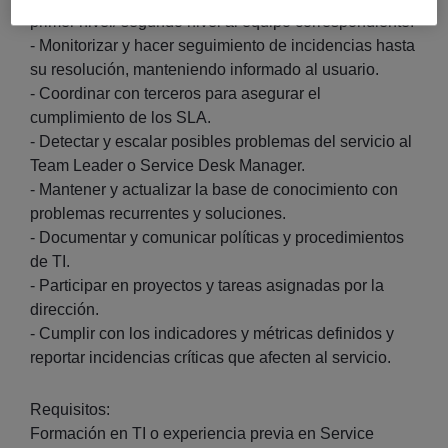
primer nivel/ segundo nivel al equipo correspondiente.
- Monitorizar y hacer seguimiento de incidencias hasta
su resolución, manteniendo informado al usuario.
- Coordinar con terceros para asegurar el
cumplimiento de los SLA.
- Detectar y escalar posibles problemas del servicio al
Team Leader o Service Desk Manager.
- Mantener y actualizar la base de conocimiento con
problemas recurrentes y soluciones.
- Documentar y comunicar políticas y procedimientos
de TI.
- Participar en proyectos y tareas asignadas por la
dirección.
- Cumplir con los indicadores y métricas definidos y
reportar incidencias críticas que afecten al servicio.
Requisitos:
Formación en TI o experiencia previa en Service