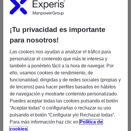
Ubicación: Madrid Calle Puerto)
Modalidad: 80% Teletrabajo | 20% Presencial
¡Tu privacidad es importante
para nosotros!
Inglés: B2 imprescindible
Las cookies nos ayudan a analizar el tráfico para
Funciones
personalizar el contenido que más te interesa y
también a ponértelo fácil a la hora de navegar. Por
Desarrollo y pruebas de workflows de
ello, usamos cookies de rendimiento, de
automatización.
funcionalidad, dirigidas y de redes sociales (propias y
Diseño e implementación de Playbooks en
de terceros) para hacer perfiles basados en hábitos
Ansible.
de navegación y mostrarte contenido personalizado.
Puedes aceptar todas las cookies pulsando el botón
Desarrollo de scripts para la transformación y
“Aceptar todas” o configurarlas o rechazar su uso
evolución del ecosistema de automatización.
pulsando el botón “Configurar y/o Rechazar todas”.
Definición y diseño de pruebas unitarias.
Para más información haz clic en
Política de
Elaboración y mantenimiento de documentación
cookies
.