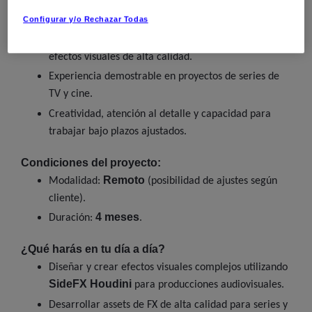
SideFX Houdini
especializado en
(nivel senior /
high proficiency).
Configurar y/o Rechazar Todas
3D Designing
Fuerte expertise en
y creación de
efectos visuales de alta calidad.
Experiencia demostrable en proyectos de series de
TV y cine.
Creatividad, atención al detalle y capacidad para
trabajar bajo plazos ajustados.
Condiciones del proyecto:
Remoto
Modalidad:
(posibilidad de ajustes según
cliente).
4 meses
Duración:
.
¿Qué harás en tu día a día?
Diseñar y crear efectos visuales complejos utilizando
SideFX Houdini
para producciones audiovisuales.
Desarrollar assets de FX de alta calidad para series y