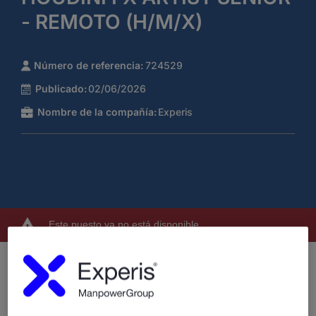
- REMOTO (H/M/X)
Número de referencia:
724529
Publicado:
02/06/2026
Nombre de la compañía:
Experis
Este puesto ya no está disponible
¿Quiénes somos?
Experis, somos una compañía especializada en servicios