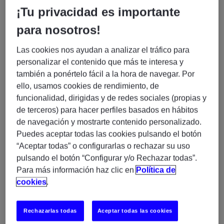
profesionales y gestión de proyectos IT asociados a
¡Tu privacidad es importante
nuestras 3 prácticas: Business Transformation, Cloud &
Infrastructure y Enterprise Applications. En la actualidad
para nosotros!
combinamos nuestras soluciones tecnológicas con las
Las cookies nos ayudan a analizar el tráfico para
habilidades más demandadas del mercado. Además,
personalizar el contenido que más te interesa y
proporcionamos formación especializada asociada a las
también a ponértelo fácil a la hora de navegar. Por
líneas de servicio antes mencionadas. Contamos con una
ello, usamos cookies de rendimiento, de
plantilla de más de 1.800 profesionales especializados en IT
funcionalidad, dirigidas y de redes sociales (propias y
en España y presencia internacional en 54 países.
de terceros) para hacer perfiles basados en hábitos
de navegación y mostrarte contenido personalizado.
¿Qué buscamos?
Puedes aceptar todas las cookies pulsando el botón
“Aceptar todas” o configurarlas o rechazar su uso
Houdini FX Artist Senior
En Experis buscamos un/a
pulsando el botón “Configurar y/o Rechazar todas”.
(H/M/X)
Para más información haz clic en
Política de
cookies
.
Perfil que necesitamos:
Rechazarlas todas
Aceptar todas las cookies
Más de 5 años de experiencia
como FX Artist