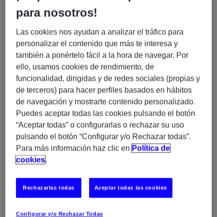
para nosotros!
problemas tecnológicos reportados por empleados en
un entorno de soporte 24x7.
Las cookies nos ayudan a analizar el tráfico para
La persona será el primer punto de contacto,
personalizar el contenido que más te interesa y
garantizando un servicio al cliente de alta calidad, una
también a ponértelo fácil a la hora de navegar. Por
gestión eficiente de incidencias y su correcta
ello, usamos cookies de rendimiento, de
escalación cuando sea necesario.
funcionalidad, dirigidas y de redes sociales (propias y
de terceros) para hacer perfiles basados en hábitos
Funciones y responsabilidades:
de navegación y mostrarte contenido personalizado.
- Actuar como primer punto de contacto del Service
Puedes aceptar todas las cookies pulsando el botón
Desk, gestionando llamadas y correos entrantes (ITSM
“Aceptar todas” o configurarlas o rechazar su uso
ServiceNow)
pulsando el botón “Configurar y/o Rechazar todas”.
- Registrar y actualizar incidencias en el sistema,
Para más información haz clic en
Política de
asegurando la correcta recopilación de la información.
cookies
.
- Diagnosticar y resolver incidencias aplicando
protocolos estándar dentro de los acuerdos de nivel de
servicio (SLA).
Rechazarlas todas
Aceptar todas las cookies
- Escalar incidencias que no puedan resolverse en
primer nivel/ segundo nivel al equipo correspondiente.
Configurar y/o Rechazar Todas