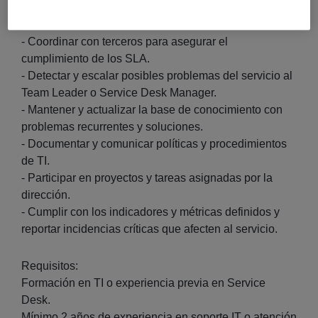
- Monitorizar y hacer seguimiento de incidencias hasta
su resolución, manteniendo informado al usuario.
- Coordinar con terceros para asegurar el
cumplimiento de los SLA.
- Detectar y escalar posibles problemas del servicio al
Team Leader o Service Desk Manager.
- Mantener y actualizar la base de conocimiento con
problemas recurrentes y soluciones.
- Documentar y comunicar políticas y procedimientos
de TI.
- Participar en proyectos y tareas asignadas por la
dirección.
- Cumplir con los indicadores y métricas definidos y
reportar incidencias críticas que afecten al servicio.
Requisitos:
Formación en TI o experiencia previa en Service
Desk.
Mínimo 2 años de experiencia en soporte IT o atención