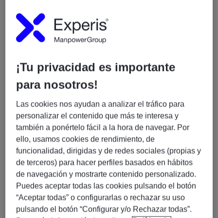
Vendor Management Lead
con visión de negocio,
capacidad técnica y foco en mejora continua.
🌍
Tu misión
Serás una pieza clave en la gestión y evolución de los
¡Tu privacidad es importante
controles de
Identity & Access Management (IAM)
,
para nosotros!
garantizando el cumplimiento normativo y la eficiencia
operativa, mientras lideras la relación con proveedores
Las cookies nos ayudan a analizar el tráfico para
estratégicos de ciberseguridad a nivel global.
personalizar el contenido que más te interesa y
también a ponértelo fácil a la hora de navegar. Por
ello, usamos cookies de rendimiento, de
🔑
Responsabilidades principales
funcionalidad, dirigidas y de redes sociales (propias y
Liderar la
ejecución y supervisión de
de terceros) para hacer perfiles basados en hábitos
controles IAM
dentro del entorno operativo
de navegación y mostrarte contenido personalizado.
Coordinar y liderar
auditorías internas y
Puedes aceptar todas las cookies pulsando el botón
externas
, asegurando la calidad de las
“Aceptar todas” o configurarlas o rechazar su uso
evidencias
pulsando el botón “Configurar y/o Rechazar todas”.
Gestionar la relación con
proveedores