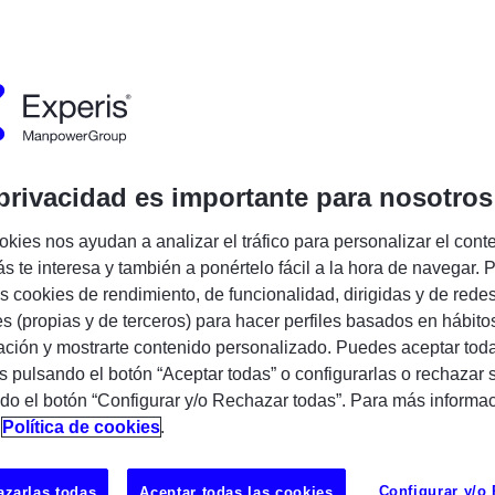
cia:
723074
Publicado:
04/06/2026
Tipo de em
pañía:
Experis
Encuentra tu próxima oportunidad IT
privacidad es importante para nosotros
okies nos ayudan a analizar el tráfico para personalizar el cont
s te interesa y también a ponértelo fácil a la hora de navegar. P
 cookies de rendimiento, de funcionalidad, dirigidas y de rede
es (propias y de terceros) para hacer perfiles basados en hábito
ción y mostrarte contenido personalizado. Puedes aceptar toda
s pulsando el botón “Aceptar todas” o configurarlas o rechazar 
do el botón “Configurar y/o Rechazar todas”. Para más informa
n
Política de cookies
.
/a de Sistemas y
s (100% Remoto)
Configurar y/o
zarlas todas
Aceptar todas las cookies