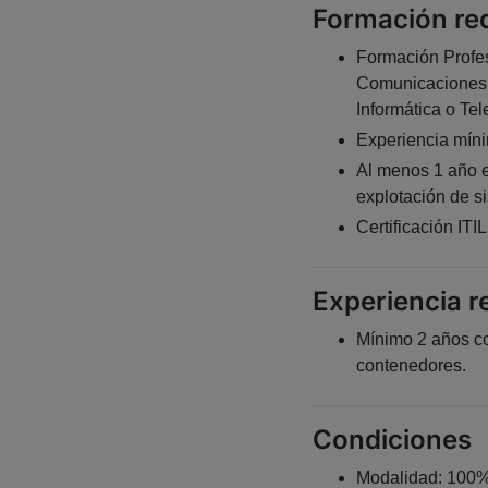
Formación re
Formación Profes
Comunicaciones o 
Informática o T
Experiencia míni
Al menos 1 año e
explotación de s
Certificación ITI
Experiencia r
Mínimo 2 años co
contenedores.
Condiciones
Modalidad: 100%