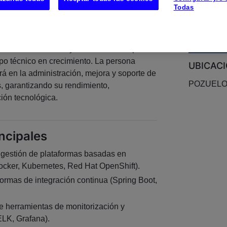
Todas
to
un/a Administrador/a de Sistemas con
os de contenedores y automatización para
po técnico en crecimiento. La persona
UBICAC
rá en la administración, mejora y soporte de
POZUELO
as, garantizando su rendimiento,
ción tecnológica.
ncipales
 gestión de plataformas basadas en
cker, Kubernetes, Red Hat OpenShift).
formas de integración continua (Spring Boot,
e herramientas de monitorización y
ELK, Grafana).