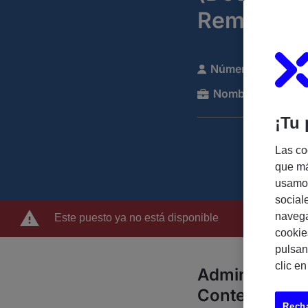
Remoto)
Número de referen
Nombre de la com
¡Tu 
Las co
que má
usamos
social
navega
Este puesto ya no está disponible
cookie
pulsan
clic e
Administrador
Contenedore
Recha