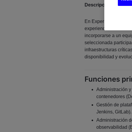
Descripción del pues
En Experis, buscamos 
experiencia en entorn
incorporarse a un equi
seleccionada participa
infraestructuras crític
disponibilidad y evolu
Funciones pri
Administración y
contenedores (Do
Gestión de plata
Jenkins, GitLab).
Administración d
observabilidad (