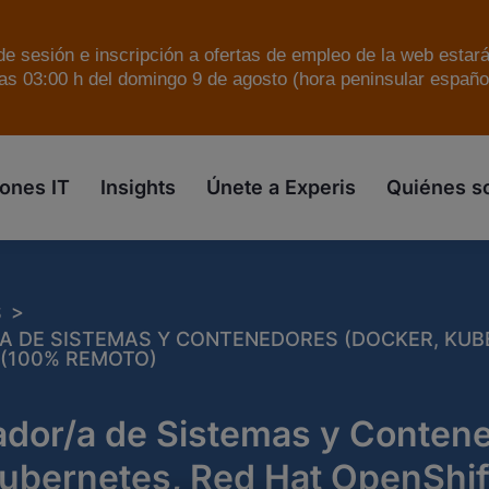
e sesión e inscripción a ofertas de empleo de la web estar
as 03:00 h del domingo 9 de agosto (hora peninsular español
skip to the main content
ones IT
Insights
Únete a Experis
Quiénes 
>
S
A DE SISTEMAS Y CONTENEDORES (DOCKER, KUB
 (100% REMOTO)
ador/a de Sistemas y Conten
Kubernetes, Red Hat OpenShif