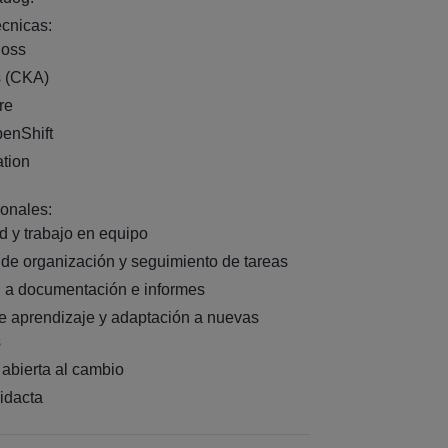
écnicas:
Boss
s (CKA)
re
enShift
ation
onales:
d y trabajo en equipo
de organización y seguimiento de tareas
n a documentación e informes
de aprendizaje y adaptación a nuevas
s
abierta al cambio
didacta