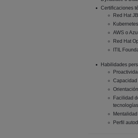
Certificaciones t
Red Hat J
Kubernete
AWS o Azu
Red Hat Op
ITIL Found
Habilidades pers
Proactivida
Capacidad 
Orientació
Facilidad 
tecnología
Mentalidad 
Perfil auto