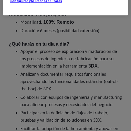
Configurar y/o Rechazar Todas
ingeniería.
Condiciones del proyecto:
100% Remoto
Modalidad:
Duración: 6 meses (posibilidad extensión)
¿Qué harás en tu día a día?
Apoyar el proceso de exploración y maduración de
los procesos de ingeniería de fabricación para su
3DX
implementación en la herramienta
.
Analizar y documentar requisitos funcionales
aprovechando las funcionalidades estándar (out-of-
the-box) de 3DX.
Colaborar con equipos de ingeniería y manufacturing
para alinear procesos y necesidades del negocio.
Participar en la definición de flujos de trabajo,
pruebas y validación de soluciones en 3DX.
Facilitar la adopción de la herramienta y apoyar en