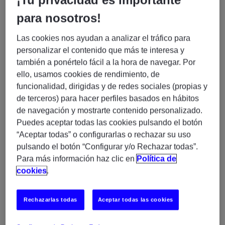
¡Tu privacidad es importante
¿Qué buscamos?
para nosotros!
Business Analyst – 3DX
En Experis buscamos un/a
Las cookies nos ayudan a analizar el tráfico para
(H/M/X)
personalizar el contenido que más te interesa y
también a ponértelo fácil a la hora de navegar. Por
Perfil que necesitamos:
ello, usamos cookies de rendimiento, de
funcionalidad, dirigidas y de redes sociales (propias y
4-5 años de experiencia
como Business Analyst o
de terceros) para hacer perfiles basados en hábitos
roles similares.
de navegación y mostrarte contenido personalizado.
Experiencia en procesos de manufacturing
Puedes aceptar todas las cookies pulsando el botón
“Aceptar todas” o configurarlas o rechazar su uso
engineering y herramientas de diseño/ingeniería
3DX – 3DExperience
pulsando el botón “Configurar y/o Rechazar todas”.
(especialmente
).
Para más información haz clic en
Política de
Conocimiento de funcionalidades out-of-the-box de
cookies
.
3DX.
Inglés fluido (obligatorio).
Rechazarlas todas
Aceptar todas las cookies
Capacidad para analizar procesos, definir requisitos y
apoyar la maduración de soluciones en entornos de