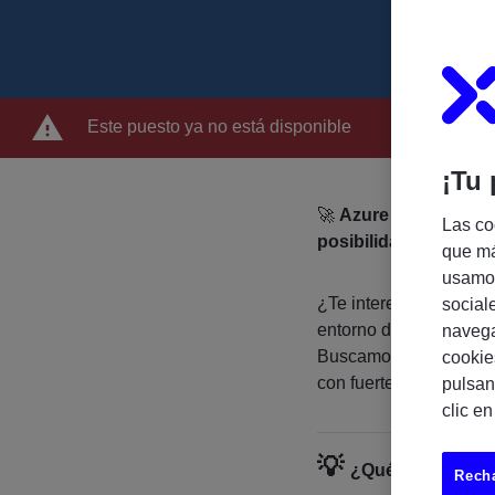
Este puesto ya no está disponible
¡Tu 
🚀
Azure AI Engineer
Las co
posibilidad de conti
que má
usamos
¿Te interesa trabajar 
social
entorno dinámico y con
navega
Buscamos un perfil
Az
cookie
con fuerte componente
pulsan
clic e
💡
¿Qué harás?
Recha