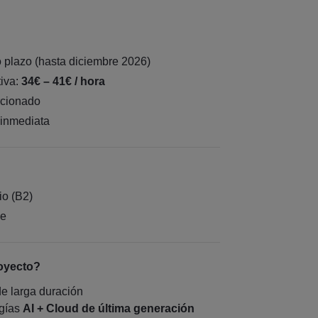
o plazo (hasta diciembre 2026)
tiva:
34€ – 41€ / hora
rcionado
 inmediata
io (B2)
le
oyecto?
de larga duración
ogías
AI + Cloud de última generación