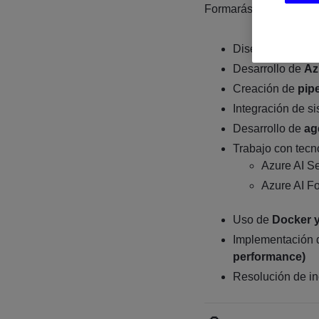
Formarás parte de un 
Diseño y despli
Desarrollo de
Az
Creación de
pip
Integración de s
Desarrollo de
ag
Trabajo con tecn
Azure AI S
Azure AI F
Uso de
Docker y
Implementación
performance)
Resolución de in