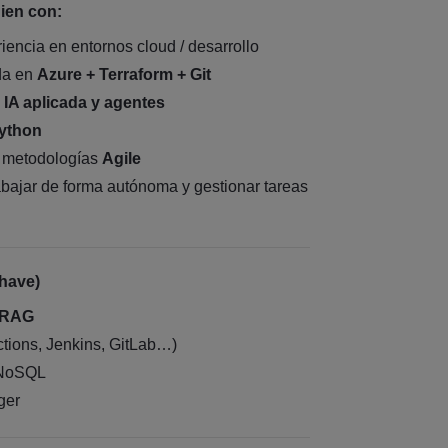
ien con:
iencia en entornos cloud / desarrollo
da en
Azure + Terraform + Git
n
IA aplicada y agentes
ython
n metodologías
Agile
bajar de forma autónoma y gestionar tareas
 have)
RAG
tions, Jenkins, GitLab…)
 NoSQL
ger