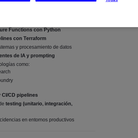
equipo técnico trabajando en:
egue de soluciones en
Azure Cloud
ure Functions con Python
elines con Terraform
istemas y procesamiento de datos
entes de IA y prompting
ologías como:
earch
oundry
 CI/CD pipelines
 de
testing (unitario, integración,
cidencias en entornos productivos