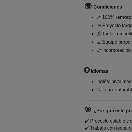
🌍
Condiciones
📍 100%
remoto
📅 Proyecto larg
💰 Tarifa competi
💻 Equipo propo
🚀 Incorporación
🌐
Idiomas
Inglés: nivel med
Catalán: valorab
🎯
¿Por qué este pr
✔️ Proyecto estable y 
✔️ Trabajo con tecnol