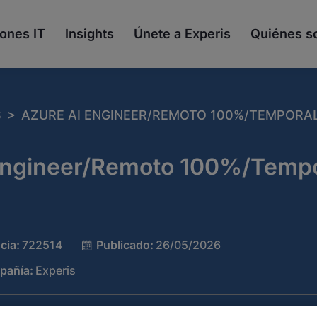
ones IT
Insights
Únete a Experis
Quiénes 
>
S
AZURE AI ENGINEER/REMOTO 100%/TEMPORAL
Engineer/Remoto 100%/Tempo
cia:
722514
Publicado:
26/05/2026
pañía:
Experis