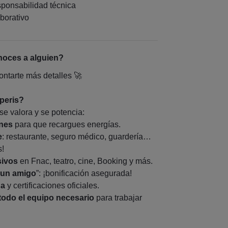
sponsabilidad técnica
aborativo
noces a alguien?
ntarte más detalles 🚀
xperis?
se valora y se potencia:
ones
para que recargues energías.
e
: restaurante, seguro médico, guardería…
s!
sivos
en Fnac, teatro, cine, Booking y más.
 un amigo
”: ¡bonificación asegurada!
ua
y certificaciones oficiales.
todo el equipo necesario
para trabajar