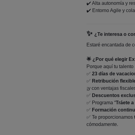
✔️ Alta autonomía y re
✔️ Entorno Agile y col
✨
¿Te interesa o co
Estaré encantada de co
🌟 ¿Por qué elegir E
Porque aquí tu talento 
✅
23 días de vacaci
✅
Retribución flexibl
¡y con ventajas fiscale
✅
Descuentos exclu
✅ Programa “
Tráete a
✅
Formación contin
✅ Te proporcionamos
cómodamente.