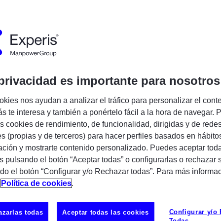
Encuentra tu próxima oportunidad IT
privacidad es importante para nosotros
 | Remoto 100%| Proyecto hasta 2026 con
okies nos ayudan a analizar el tráfico para personalizar el cont
nuidad
s te interesa y también a ponértelo fácil a la hora de navegar. P
 cookies de rendimiento, de funcionalidad, dirigidas y de rede
con
Azure, IA y tecnologías punteras
en un
es (propias y de terceros) para hacer perfiles basados en hábito
 impacto real? 👀
ción y mostrarte contenido personalizado. Puedes aceptar toda
ure AI Engineer
para un proyecto estable
s pulsando el botón “Aceptar todas” o configurarlas o rechazar 
 de innovación.
do el botón “Configurar y/o Rechazar todas”. Para más informa
n
Política de cookies
.
UBICAC
L'Hospital
Configurar y/o
zarlas todas
Aceptar todas las cookies
Todas