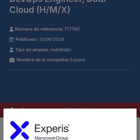
Cloud (H/M/X)
Número de referencia:
717780
Publicado:
10/06/2026
Tipo de empleo:
Indefinido
Nombre de la compañía:
Experis
Este puesto ya no está disponible
Seleccionamos un
DevOps Engineer – Data & Cloud
(H/M/X)
para una importante compañía líder en el