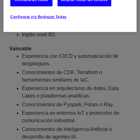
Experiencia o conocimientos en procesos
ETL/ELT e integración de datos.
Configurar y/o Rechazar Todas
Conocimientos de Infraestructura como Código
(IaC).
Inglés nivel B2.
Valorable
Experiencia con CI/CD y automatización de
despliegues.
Conocimientos de CDK, Terraform o
herramientas similares de IaC.
Experiencia en arquitecturas de datos, Data
Lakes o plataformas analíticas.
Conocimientos de Pyspark, Polars o Ray.
Experiencia en entornos IoT y protocolos de
comunicación industrial.
Conocimientos de Inteligencia Artificial o
desarrollo de agentes IA.