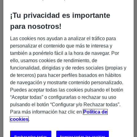
sector energético, ubicada en Madrid capital, con
formato híbrido de trabajo (50% teletrabajo).
¡Tu privacidad es importante
El puesto está orientado a profesionales con
experiencia en entornos cloud, automatización e
para nosotros!
ingeniería de datos, que quieran participar en el
Las cookies nos ayudan a analizar el tráfico para
desarrollo de soluciones IoT y plataformas de analítica
personalizar el contenido que más te interesa y
avanzada.
también a ponértelo fácil a la hora de navegar. Por
Se requiere
ello, usamos cookies de rendimiento, de
1–3 años de experiencia en posiciones de
funcionalidad, dirigidas y de redes sociales (propias y
DevOps, Cloud Engineering, Data Engineering o
de terceros) para hacer perfiles basados en hábitos
similares.
de navegación y mostrarte contenido personalizado.
Experiencia con entornos cloud AWS y/o Azure.
Puedes aceptar todas las cookies pulsando el botón
Conocimientos de Linux (Shell & CLI), Git y
“Aceptar todas” o configurarlas o rechazar su uso
Docker.
pulsando el botón “Configurar y/o Rechazar todas”.
Experiencia desarrollando scripts o aplicaciones
Para más información haz clic en
Política de
con Python.
cookies
.
Conocimientos de SQL y procesamiento de
datos.
Rechazarlas todas
Aceptar todas las cookies