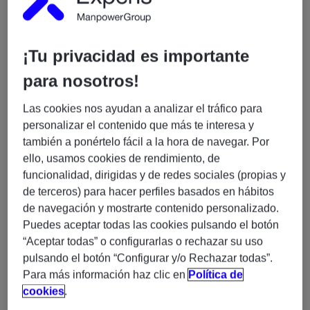
Titulación en Ingeniería Informática,
Telecomunicaciones o similar.
+6 años de experiencia en redes, con rol senior
¡Tu privacidad es importante
o liderazgo técnico.
para nosotros!
Experiencia real en firewalls, VPNs, seguridad
perimetral y redes híbridas.
Las cookies nos ayudan a analizar el tráfico para
Conocimientos en segmentación IT/OT o
personalizar el contenido que más te interesa y
entornos industriales.
también a ponértelo fácil a la hora de navegar. Por
Mentalidad analítica, orientación a la estabilidad
ello, usamos cookies de rendimiento, de
del servicio y capacidad de liderazgo técnico.
funcionalidad, dirigidas y de redes sociales (propias y
de terceros) para hacer perfiles basados en hábitos
Muy valorable:
de navegación y mostrarte contenido personalizado.
Certificaciones tipo CCNP / Fortinet.
Puedes aceptar todas las cookies pulsando el botón
Experiencia en conectividad cloud (VPN site-to-
“Aceptar todas” o configurarlas o rechazar su uso
site, ExpressRoute, DirectConnect).
pulsando el botón “Configurar y/o Rechazar todas”.
Para más información haz clic en
Política de
Conocimientos en ITIL, WiFi empresarial, routers
cookies
.
industriales o IoT