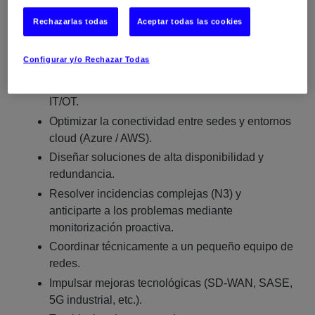
Funciones principales:
Rechazarlas todas
Aceptar todas las cookies
Liderar la evolución de la infraestructura de red
(WAN, LAN y Cloud).
Configurar y/o Rechazar Todas
Garantizar la disponibilidad y seguridad de las
comunicaciones, incluyendo segmentación
IT/OT.
Optimizar la conectividad entre sedes y entornos
cloud (Azure / AWS).
Diseñar soluciones de alta disponibilidad y
redundancia.
Resolver incidencias complejas (N3) y
anticiparte a los problemas mediante
monitorización proactiva.
Coordinar técnicamente a un pequeño equipo de
redes.
Impulsar mejoras tecnológicas (SD-WAN, SASE,
5G industrial, etc.).