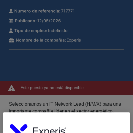
Número de referencia:
717771
Publicado:
12/05/2026
Tipo de empleo:
Indefinido
Nombre de la compañía:
Experis
Este puesto ya no está disponible
Seleccionamos un IT Network Lead (H/M/X) para una
importante compañía líder en el sector energético,
ubicada en Madrid capital, con formato híbrido de
trabajo (50 % teletrabajo).
Se requiere: