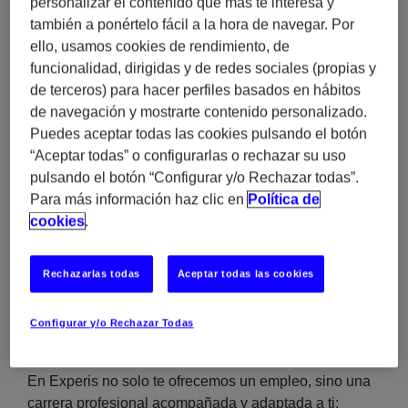
personalizar el contenido que más te interesa y
Soporte a usuarios.
también a ponértelo fácil a la hora de navegar. Por
Mantenimiento de lockers y de equipos de
ello, usamos cookies de rendimiento, de
impresión.
funcionalidad, dirigidas y de redes sociales (propias y
de terceros) para hacer perfiles basados en hábitos
Requisitos:
de navegación y mostrarte contenido personalizado.
Conocimientos de IT en entornos logísticos y de
Puedes aceptar todas las cookies pulsando el botón
impresión/lockers.
“Aceptar todas” o configurarlas o rechazar su uso
Estudios mínimos de Grado Medio en Informática
pulsando el botón “Configurar y/o Rechazar todas”.
o electrónica.
Para más información haz clic en
Política de
cookies
.
Requisitos deseables:
Inglés alto.
Rechazarlas todas
Aceptar todas las cookies
Configurar y/o Rechazar Todas
¿Por qué elegir Experis?:
En Experis no solo te ofrecemos un empleo, sino una
carrera profesional acompañada y adaptada a ti: