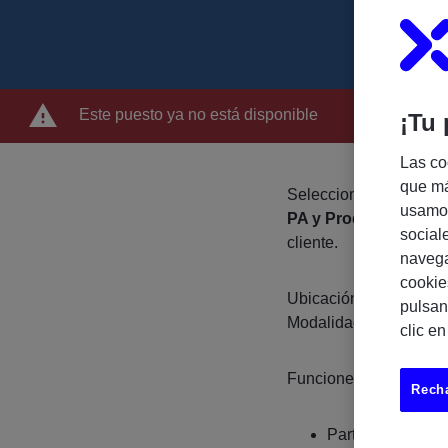
Este puesto ya no está disponible
¡Tu 
Las co
que má
Seleccionamos un
Con
usamos
PA y Product Costing
social
cliente.
navega
cookie
Ubicación: Barcelona,
pulsan
Modalidad: Híbrida
clic e
Funciones principales:
Recha
Participación en