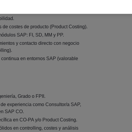
PA y PC).
optimización de procesos de controlling y
bilidad.
s de costes de producto (Product Costing).
módulos SAP: FI, SD, MM y PP.
ientos y contacto directo con negocio
ling).
 continua en entornos SAP (valorable
eniería, Grado o FPII.
 de experiencia como Consultor/a SAP,
 en SAP CO.
cífica en CO-PA y/o Product Costing.
idos en controlling, costes y análisis