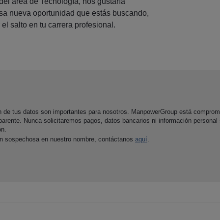
 del área de Tecnología, nos gustaría
esa nueva oportunidad que estás buscando,
 el salto en tu carrera profesional.
ón de tus datos son importantes para nosotros. ManpowerGroup está comprom
parente. Nunca solicitaremos pagos, datos bancarios ni información personal
ón.
ón sospechosa en nuestro nombre, contáctanos
aquí
.