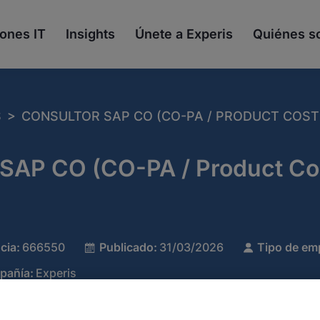
ones IT
Insights
Únete a Experis
Quiénes 
>
S
CONSULTOR SAP CO (CO-PA / PRODUCT COSTI
 SAP CO (CO-PA / Product Co
cia:
666550
Publicado:
31/03/2026
Tipo de em
pañía:
Experis