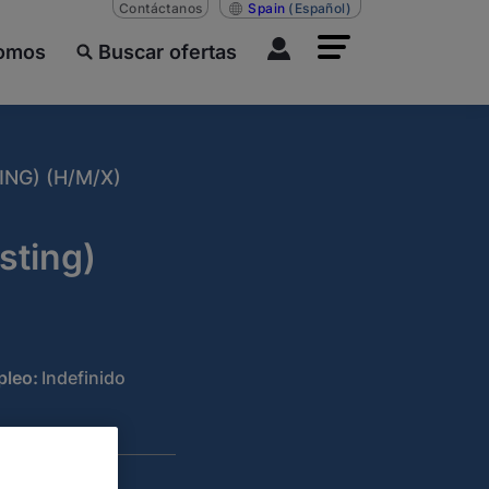
Contáctanos
Spain
(Español)
somos
Buscar ofertas
NG) (H/M/X)
sting)
pleo:
Indefinido