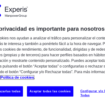
Encuentra tu próxima oportunidad IT
privacidad es importante para nosotros
okies nos ayudan a analizar el tráfico para personalizar el cont
s te interesa y también a ponértelo fácil a la hora de navegar. P
sultor/a SAP CO (especializado en CO-
 cookies de rendimiento, de funcionalidad, dirigidas y de rede
) (H/M/X)
para incorporación directa en
es (propias y de terceros) para hacer perfiles basados en hábito
ción y mostrarte contenido personalizado. Puedes aceptar toda
s pulsando el botón “Aceptar todas” o configurarlas o rechazar 
 Valencia o Zaragoza
do el botón “Configurar y/o Rechazar todas”. Para más informa
n
Política de cookies
.
UBICAC
Configurar y/o
zarlas todas
Aceptar todas las cookies
Todas
Madrid
 proyectos de implantación y mantenimiento