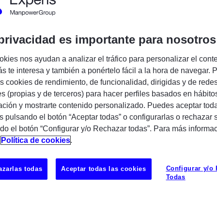
Encuentra tu próxima oportunidad IT
privacidad es importante para nosotros
okies nos ayudan a analizar el tráfico para personalizar el cont
s te interesa y también a ponértelo fácil a la hora de navegar. P
 cookies de rendimiento, de funcionalidad, dirigidas y de rede
es (propias y de terceros) para hacer perfiles basados en hábito
ción y mostrarte contenido personalizado. Puedes aceptar toda
 incorporar un/a
Murex Support
s pulsando el botón “Aceptar todas” o configurarlas o rechazar 
ments Analyst
para participar en un
do el botón “Configurar y/o Rechazar todas”. Para más informa
inculado a arquitecturas de integración y
n
Política de cookies
.
 en entornos Murex.
a dará soporte funcional y técnico sobre
Configurar y/o
zarlas todas
Aceptar todas las cookies
Todas
n el análisis de requisitos, resolución de
ión con equipos técnicos y negocio, y
UBICAC
dades del proyecto en un entorno
POZUELO
izado.