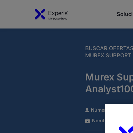
Soluci
BUSCAR OFERTA
MUREX SUPPORT 
Murex Sup
Analyst10
Número de referen
Nombre de la com