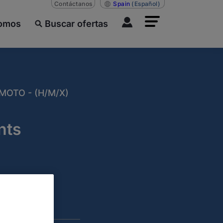
Contáctanos
Spain
(Español)
somos
Buscar ofertas
OTO - (H/M/X)
nts