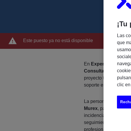
¡Tu 
Las co
Este puesto ya no está disponible
que má
usamos
social
navega
En
Experis
, buscamos
cookie
Consultant / Require
pulsan
proyecto tecnológico v
clic e
soporte especializado
La persona seleccionad
Recha
Murex
, participando e
incidencias, coordinac
seguimiento de necesi
profesional y especial