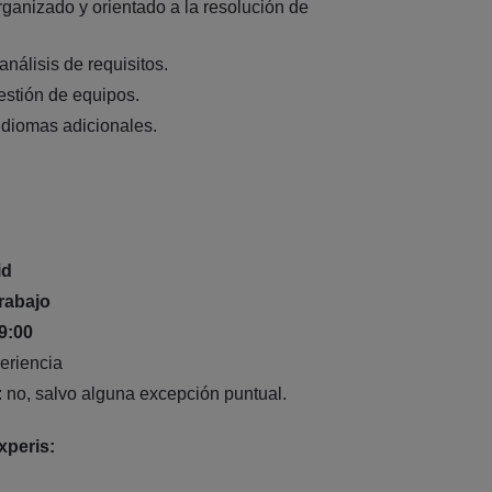
 organizado y orientado a la resolución de
análisis de requisitos.
estión de equipos.
idiomas adicionales.
id
trabajo
9:00
periencia
: no, salvo alguna excepción puntual.
xperis: