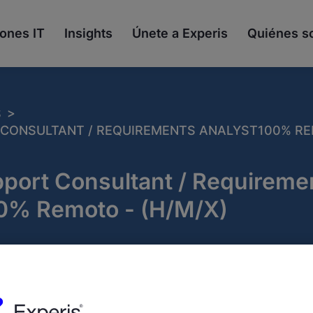
ones IT
Insights
Únete a Experis
Quiénes 
>
S
CONSULTANT / REQUIREMENTS ANALYST100% REM
port Consultant / Requireme
0% Remoto - (H/M/X)
cia:
644066
Publicado:
16/06/2026
pañía:
Experis