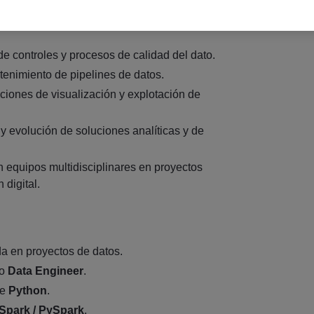
s y definición de estructuras para entornos
e controles y procesos de calidad del dato.
tenimiento de pipelines de datos.
ciones de visualización y explotación de
y evolución de soluciones analíticas y de
 equipos multidisciplinares en proyectos
 digital.
da en proyectos de datos.
mo
Data Engineer
.
de
Python
.
Spark / PySpark
.