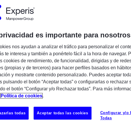
Encuentra tu próxima oportunidad IT
E AHORA
GUARDAR
privacidad es importante para nosotros
okies nos ayudan a analizar el tráfico para personalizar el cont
ultant – Palantir Foundry
s te interesa y también a ponértelo fácil a la hora de navegar. P
 cookies de rendimiento, de funcionalidad, dirigidas y de rede
ngineer Senior / Consultant
con
es (propias y de terceros) para hacer perfiles basados en hábito
tos de datos y conocimiento de
Palantir
ción y mostrarte contenido personalizado. Puedes aceptar toda
orarse a un proyecto de larga duración en un
s pulsando el botón “Aceptar todas” o configurarlas o rechazar 
novador.
do el botón “Configurar y/o Rechazar todas”. Para más informa
n
Política de cookies
.
UBICAC
Configurar y/o
POZUELO
zarlas todas
Aceptar todas las cookies
lo y mantenimiento de soluciones de datos
Todas
dry.
imización de procesos ETL.