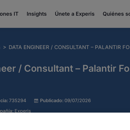
ones IT
Insights
Únete a Experis
Quiénes 
>
S
DATA ENGINEER / CONSULTANT – PALANTIR F
eer / Consultant – Palantir F
cia:
735294
Publicado:
09/07/2026
pañía:
Experis