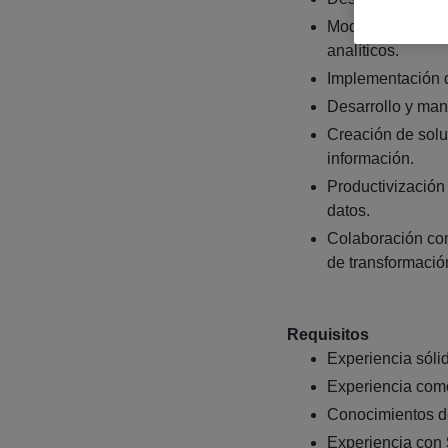
Modelado de dato
analíticos.
Implementación d
Desarrollo y man
Creación de solu
información.
Productivización 
datos.
Colaboración con
de transformación
Requisitos
Experiencia sóli
Experiencia co
Conocimientos 
Experiencia con