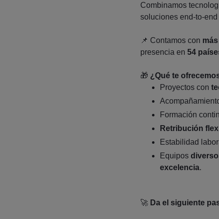
Combinamos tecnología
soluciones end‑to‑end a
📌 Contamos con
más 
presencia en
54 paíse
🎁
¿Qué te ofrecemo
Proyectos con
t
Acompañamient
Formación continu
Retribución flex
Estabilidad labor
Equipos
diverso
excelencia
.
🚀
Da el siguiente pa