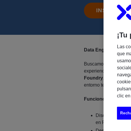
INSCRÍBET
¡Tu 
Las co
Data Engineer / Cons
que má
usamos
Buscamos un/a
Data E
social
experiencia en proyec
navega
Foundry
, para incorp
cookie
entorno tecnológico in
pulsan
clic e
Funciones
Recha
Diseño, desarrol
en Palantir Foun
Desarrollo y opt