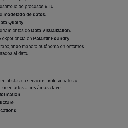
esarrollo de procesos
ETL
.
de
modelado de datos
.
ata Quality
.
herramientas de
Data Visualization
.
o experiencia en
Palantir Foundry
.
trabajar de manera autónoma en entornos
tados al dato.
cialistas en servicios profesionales y
 orientados a tres áreas clave:
formation
ructure
ications