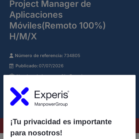
Project Manager de
Aplicaciones
Móviles(Remoto 100%)
H/M/X
Número de referencia:
734805
Publicado:
07/07/2026
Nombre de la compañía:
Experis
¡Tu privacidad es importante
Este puesto ya no está disponible
para nosotros!