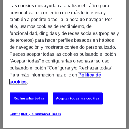
🚀 Project Manager Senior – Mobile Apps
Las cookies nos ayudan a analizar el tráfico para
Buscamos un/a
Project Manager Senior
con
personalizar el contenido que más te interesa y
experiencia en la gestión de aplicaciones móviles y
también a ponértelo fácil a la hora de navegar. Por
productos digitales para liderar la entrega end-to-end
ello, usamos cookies de rendimiento, de
de una iniciativa global con despliegue internacional.
funcionalidad, dirigidas y de redes sociales (propias y
de terceros) para hacer perfiles basados en hábitos
de navegación y mostrarte contenido personalizado.
Requisitos
Puedes aceptar todas las cookies pulsando el botón
+8 años de experiencia en gestión de proyectos
“Aceptar todas” o configurarlas o rechazar su uso
digitales, móviles o IT.
pulsando el botón “Configurar y/o Rechazar todas”.
Experiencia en entrega de aplicaciones móviles
Para más información haz clic en
Política de
customer-facing.
cookies
.
Experiencia gestionando múltiples stakeholders
y equipos multidisciplinares.
Rechazarlas todas
Aceptar todas las cookies
Sólida experiencia en planificación, gestión de
cronogramas, riesgos y dependencias.
Configurar y/o Rechazar Todas
Experiencia en go-lives, releases e hypercare.
Gestión de proveedores y partners tecnológicos.