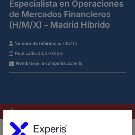
Especialista en Operaciones
de Mercados Financieros
(H/M/X) – Madrid Híbrido
Número de referencia:
733712
Publicado:
03/07/2026
Nombre de la compañía:
Experis
Este puesto ya no está disponible
En Experis
, buscamos incorporar a nuestro