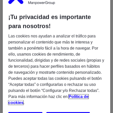
departamento de proyectos de consultoría, una
persona con experiencia como
Especialista en
Operaciones de Mercados Financieros |
¡Tu privacidad es importante
Contratación, Compensación y Liquidación de
Valores (Iberclear / SWIFT) (H/M/X) – Madrid Híbrido
para nosotros!
Las cookies nos ayudan a analizar el tráfico para
Las funciones serán:
personalizar el contenido que más te interesa y
Participar en los procesos operativos de contratación,
también a ponértelo fácil a la hora de navegar. Por
compensación y liquidación de renta variable,
ello, usamos cookies de rendimiento, de
asegurando la correcta ejecución de los ciclos de
funcionalidad, dirigidas y de redes sociales (propias y
mercado y colaborando en resolución de incidencias.
de terceros) para hacer perfiles basados en hábitos
de navegación y mostrarte contenido personalizado.
Responsabilidades:
Puedes aceptar todas las cookies pulsando el botón
Monitorización diaria de procesos de contratación,
“Aceptar todas” o configurarlas o rechazar su uso
compensación y liquidación.
pulsando el botón “Configurar y/o Rechazar todas”.
• Gestión de incidencias operativas con clientes y
Para más información haz clic en
Política de
contrapartidas.
cookies
.
• Seguimiento de fallos de liquidación.
• Análisis de mensajes de clientes y mercado.