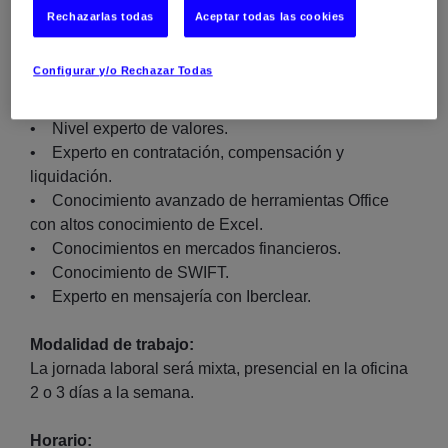
• Ejecución de controles operativos.
Rechazarlas todas
Aceptar todas las cookies
• Participación en pruebas UAT relacionadas con
T+1.
Configurar y/o Rechazar Todas
Competencias Técnicas:
• Nivel experto de valores.
• Experto en contratación, compensación y
liquidación.
• Conocimiento avanzado de herramientas Office
con altos conocimiento de Excel.
• Conocimientos en mercados financieros.
• Conocimiento de SWIFT.
• Experto en mensajería con Iberclear.
Modalidad de trabajo:
La jornada laboral será mixta, presencial en la oficina
2 o 3 días a la semana.
Horario: