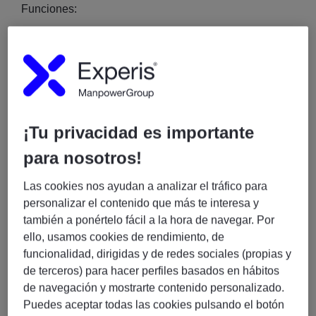
Funciones:
Definir la visión funcional y la hoja de ruta de la
plataforma de Contact Center.
Gestionar la evolución funcional de las
soluciones de Contact Center y CRM.
Identificar y priorizar capacidades globales junto
¡Tu privacidad es importante
con los equipos de negocio y los programas
locales.
para nosotros!
Traducir las necesidades de negocio en
Las cookies nos ayudan a analizar el tráfico para
requisitos funcionales e historias de usuario.
personalizar el contenido que más te interesa y
Gestionar y priorizar el backlog del producto.
también a ponértelo fácil a la hora de navegar. Por
Coordinar la planificación de entregas y la
ello, usamos cookies de rendimiento, de
validación funcional de las soluciones.
funcionalidad, dirigidas y de redes sociales (propias y
Colaborar con equipos técnicos, de operaciones
de terceros) para hacer perfiles basados en hábitos
y de negocio para asegurar la correcta
de navegación y mostrarte contenido personalizado.
implementación de las iniciativas.
Puedes aceptar todas las cookies pulsando el botón