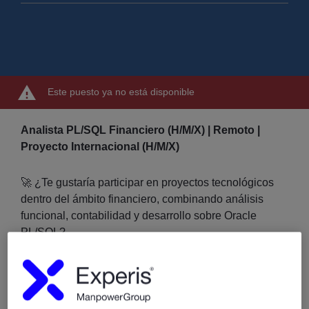
Este puesto ya no está disponible
Analista PL/SQL Financiero (H/M/X) | Remoto |
Proyecto Internacional (H/M/X)
🚀 ¿Te gustaría participar en proyectos tecnológicos
dentro del ámbito financiero, combinando análisis
funcional, contabilidad y desarrollo sobre Oracle
PL/SQL?
Buscamos profesionales con experiencia en
PL/SQL
y conocimientos financieros/contables
para
incorporarse a un proyecto estable e innovador,