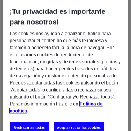
participando en el análisis, desarrollo y evolución de
¡Tu privacidad es importante
soluciones para productos financieros estructurados.
para nosotros!
¿Qué harás?
Las cookies nos ayudan a analizar el tráfico para
Participar en el análisis contable y financiero de
personalizar el contenido que más te interesa y
productos estructurados.
también a ponértelo fácil a la hora de navegar. Por
Desarrollar y evolucionar soluciones utilizando
ello, usamos cookies de rendimiento, de
Oracle PL/SQL
.
funcionalidad, dirigidas y de redes sociales (propias y
Colaborar en la definición y mejora de procesos
de terceros) para hacer perfiles basados en hábitos
de contabilización financiera.
de navegación y mostrarte contenido personalizado.
Trabajar junto a equipos funcionales y técnicos
Puedes aceptar todas las cookies pulsando el botón
en proyectos de transformación digital.
“Aceptar todas” o configurarlas o rechazar su uso
Participar en iniciativas de automatización y
pulsando el botón “Configurar y/o Rechazar todas”.
mejora de procesos financieros.
Para más información haz clic en
Política de
Colaborar en implantaciones y puestas en
cookies
.
producción.
Rechazarlas todas
Aceptar todas las cookies
¿Qué buscamos?