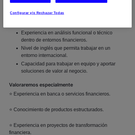
Al menos
2 años de experiencia
con Oracle
Configurar y/o Rechazar Todas
PL/SQL.
Conocimientos de contabilidad y finanzas.
Experiencia en análisis funcional o técnico
dentro de entornos financieros.
Nivel de inglés que permita trabajar en un
entorno internacional.
Capacidad para trabajar en equipo y aportar
soluciones de valor al negocio.
Valoraremos especialmente
⭐ Experiencia en banca o servicios financieros.
⭐ Conocimiento de productos estructurados.
⭐ Experiencia en proyectos de transformación
financiera.