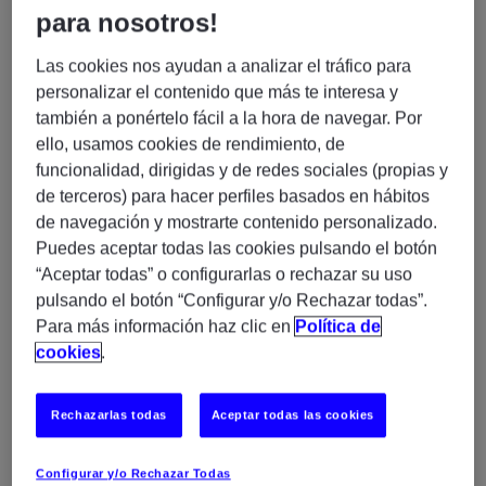
para nosotros!
Las cookies nos ayudan a analizar el tráfico para
Requerimos:
personalizar el contenido que más te interesa y
también a ponértelo fácil a la hora de navegar. Por
Formación: Ingeniería / similar o FPII.
ello, usamos cookies de rendimiento, de
funcionalidad, dirigidas y de redes sociales (propias y
Inglés: B1+ / B2 mínimo
de terceros) para hacer perfiles basados en hábitos
de navegación y mostrarte contenido personalizado.
Al menos dos años de experiencia
Puedes aceptar todas las cookies pulsando el botón
“Aceptar todas” o configurarlas o rechazar su uso
pulsando el botón “Configurar y/o Rechazar todas”.
Para más información haz clic en
Política de
cookies
.
Se ofrece:
• Aprendizaje continuo: Desarrollarás la mentalidad y
Rechazarlas todas
Aceptar todas las cookies
las habilidades para enfrentarte a nuevos retos.
Configurar y/o Rechazar Todas