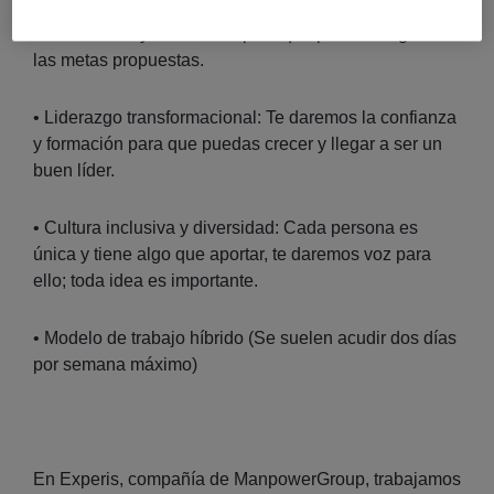
• Tú defines el éxito: te proporcionaremos
herramientas y flexibilidad para que puedas llegar a
las metas propuestas.
• Liderazgo transformacional: Te daremos la confianza
y formación para que puedas crecer y llegar a ser un
buen líder.
• Cultura inclusiva y diversidad: Cada persona es
única y tiene algo que aportar, te daremos voz para
ello; toda idea es importante.
• Modelo de trabajo híbrido (Se suelen acudir dos días
por semana máximo)
En Experis, compañía de ManpowerGroup, trabajamos